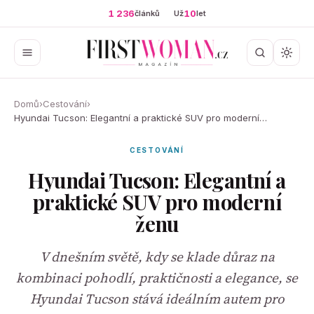
1 236
10
článků
Už
let
Domů
›
Cestování
›
Hyundai Tucson: Elegantní a praktické SUV pro moderní…
CESTOVÁNÍ
Hyundai Tucson: Elegantní a
praktické SUV pro moderní
ženu
V dnešním světě, kdy se klade důraz na
kombinaci pohodlí, praktičnosti a elegance, se
Hyundai Tucson stává ideálním autem pro