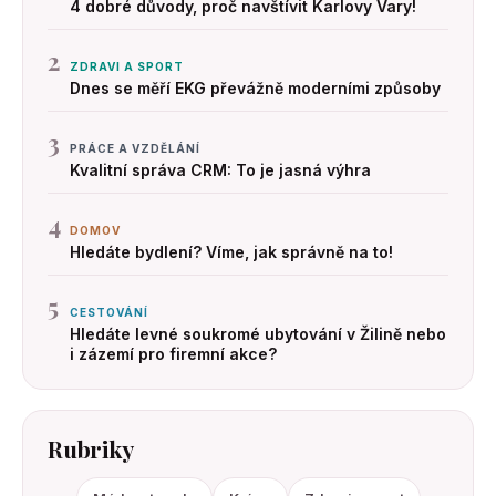
4 dobré důvody, proč navštívit Karlovy Vary!
2
ZDRAVI A SPORT
Dnes se měří EKG převážně moderními způsoby
3
PRÁCE A VZDĚLÁNÍ
Kvalitní správa CRM: To je jasná výhra
4
DOMOV
Hledáte bydlení? Víme, jak správně na to!
5
CESTOVÁNÍ
Hledáte levné soukromé ubytování v Žilině nebo
i zázemí pro firemní akce?
Rubriky