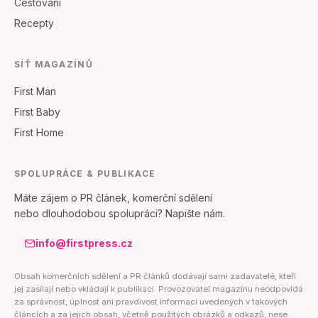
Cestování
Recepty
SÍŤ MAGAZÍNŮ
First Man
First Baby
First Home
SPOLUPRÁCE & PUBLIKACE
Máte zájem o PR článek, komerční sdělení
nebo dlouhodobou spolupráci? Napište nám.
info@firstpress.cz
Obsah komerčních sdělení a PR článků dodávají sami zadavatelé, kteří
jej zasílají nebo vkládají k publikaci. Provozovatel magazínu neodpovídá
za správnost, úplnost ani pravdivost informací uvedených v takových
článcích a za jejich obsah, včetně použitých obrázků a odkazů, nese