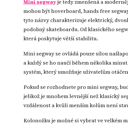
Mini segway
je tedy zmenšená a moderněj
mohou být hoverboard, hands free segway
tyto názvy charakterizuje elektrický, dvou
podobný skateboardu. Od klasického segway
která poskytuje větší stabilitu.
Mini segway se ovládá pouze sílou našlapo
a každý se ho naučí během několika minut
systém, který umožňuje uživatelům otáčení
Pokud se rozhodnete pro mini segway, bud
jelikož je mnohem levnější než klasický se
vzdálenost a kvůli menším kolům není sta
Kolonožku je možné si vybrat ve velkém 