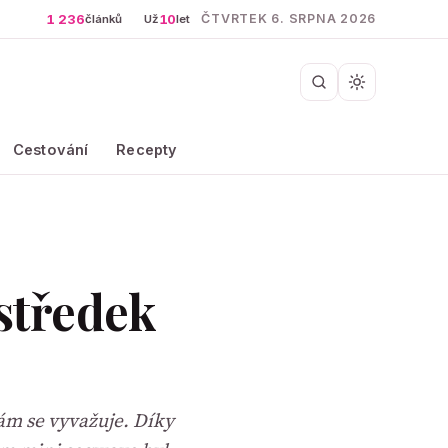
1 236
10
ČTVRTEK 6. SRPNA 2026
článků
Už
let
Cestování
Recepty
středek
sám se vyvažuje. Díky