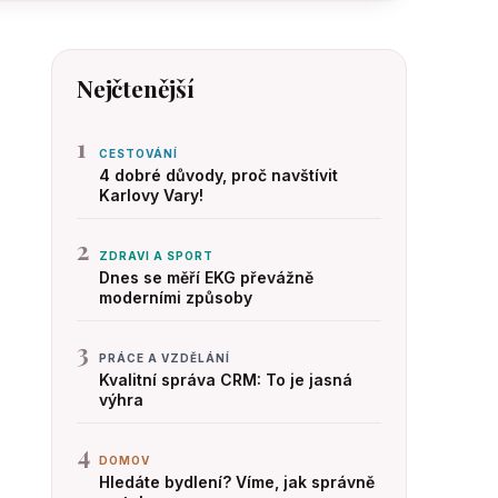
Nejčtenější
1
CESTOVÁNÍ
4 dobré důvody, proč navštívit
Karlovy Vary!
2
ZDRAVI A SPORT
Dnes se měří EKG převážně
moderními způsoby
3
PRÁCE A VZDĚLÁNÍ
Kvalitní správa CRM: To je jasná
výhra
4
DOMOV
Hledáte bydlení? Víme, jak správně