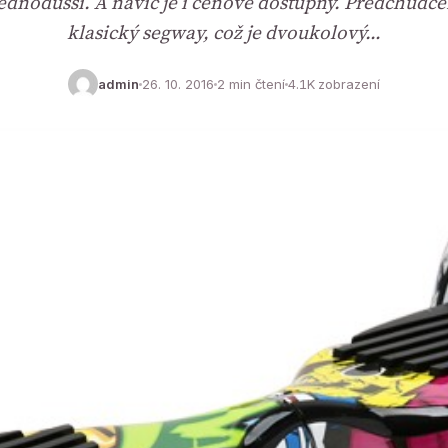
jednodušší. A navíc je i cenově dostupný. Předchůdc
klasický segway, což je dvoukolový…
admin
26. 10. 2016
2 min čtení
4.1K zobrazení