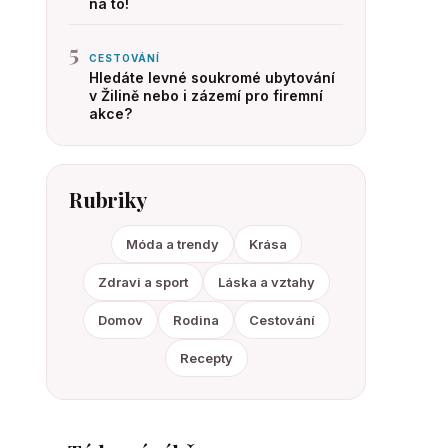
na to!
5
CESTOVÁNÍ
Hledáte levné soukromé ubytování
v Žilině nebo i zázemí pro firemní
akce?
Rubriky
Móda a trendy
Krása
Zdravi a sport
Láska a vztahy
Domov
Rodina
Cestování
Recepty