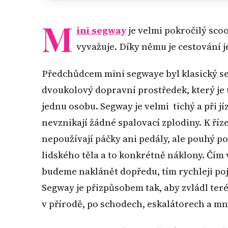
M
ini segway
je velmi pokročilý scoo
vyvažuje. Díky němu je cestování j
Předchůdcem mini segwaye byl klasický se
dvoukolový dopravní prostředek, který je
jednu osobu. Segway je velmi tichý a při jí
nevznikají žádné spalovací zplodiny. K říz
nepoužívají páčky ani pedály, ale pouhý p
lidského těla a to konkrétně náklony. Čím 
budeme naklánět dopředu, tím rychleji po
Segway je přizpůsobem tak, aby zvládl teré
v přírodě, po schodech, eskalátorech a m