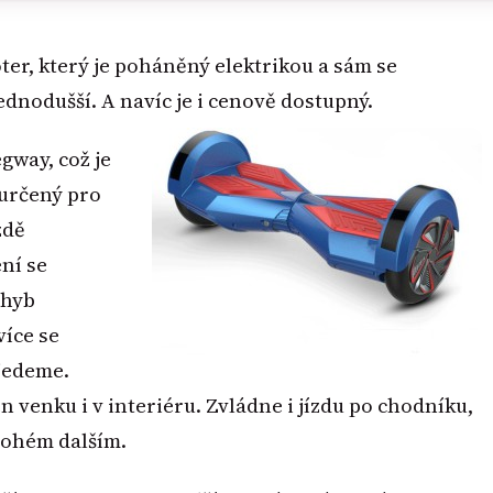
ter, který je poháněný elektrikou a sám se
ednodušší. A navíc je i cenově dostupný.
gway, což je
 určený pro
zdě
ení se
ohyb
více se
jedeme.
n venku i v interiéru. Zvládne i jízdu po chodníku,
nohém dalším.