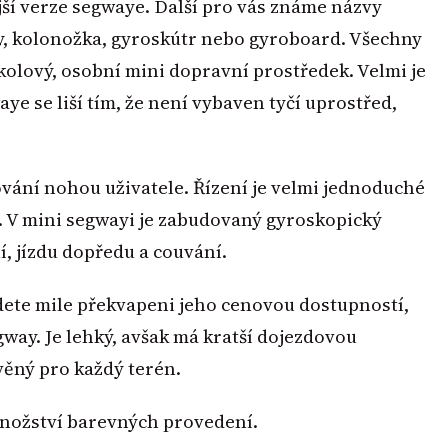
ší verze segwaye. Další pro vás známe názvy
, kolonožka, gyroskútr nebo gyroboard. Všechny
kolový, osobní mini dopravní prostředek. Velmi je
e se liší tím, že není vybaven tyčí uprostřed,
vání nohou uživatele. Řízení je velmi jednoduché
. V mini segwayi je zabudovaný gyroskopický
, jízdu dopředu a couvání.
ete mile překvapeni jeho cenovou dostupností,
gway. Je lehký, avšak má kratší dojezdovou
věný pro každý terén.
množství barevných provedení.