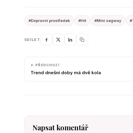
#Dopravní prostředek
#Hit
#Mini segway
#
SDÍLET
← PŘEDCHOZÍ
Trend dnešní doby má dvě kola
Napsat komentář