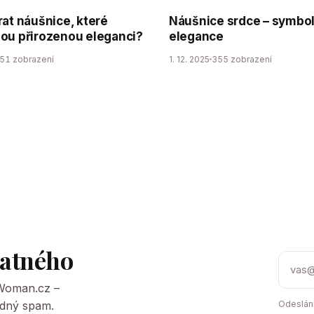
rat náušnice, které
Náušnice srdce – symbol
ou přirozenou eleganci?
elegance
51 zobrazení
1. 12. 2025
355 zobrazení
tatného
tWoman.cz –
Žádný spam.
Odeslání