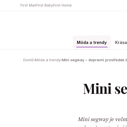
First Man
First Baby
First Home
Móda a trendy
Krás
Domů
›
Móda a trendy
›
Mini segway – dopravní prostředek 
Mini s
Mini segway je velmi