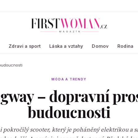
a
Zdravi a sport
Láska a vztahy
Domov
Rodina
budoucnosti
MÓDA A TRENDY
egway – dopravní pro
budoucnosti
 pokročilý scooter, který je poháněný elektrikou a 