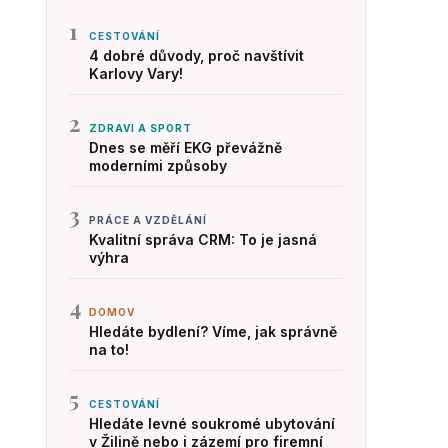
1
CESTOVÁNÍ
4 dobré důvody, proč navštívit
Karlovy Vary!
2
ZDRAVI A SPORT
Dnes se měří EKG převážně
moderními způsoby
3
PRÁCE A VZDĚLÁNÍ
Kvalitní správa CRM: To je jasná
výhra
4
DOMOV
Hledáte bydlení? Víme, jak správně
na to!
5
CESTOVÁNÍ
Hledáte levné soukromé ubytování
v Žilině nebo i zázemí pro firemní