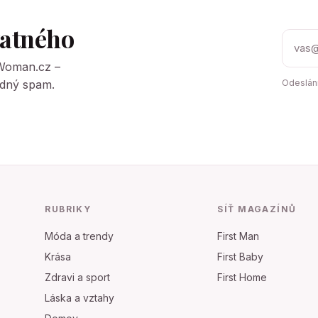
tatného
tWoman.cz –
Žádný spam.
Odeslání
RUBRIKY
SÍŤ MAGAZÍNŮ
Móda a trendy
First Man
Krása
First Baby
Zdravi a sport
First Home
Láska a vztahy