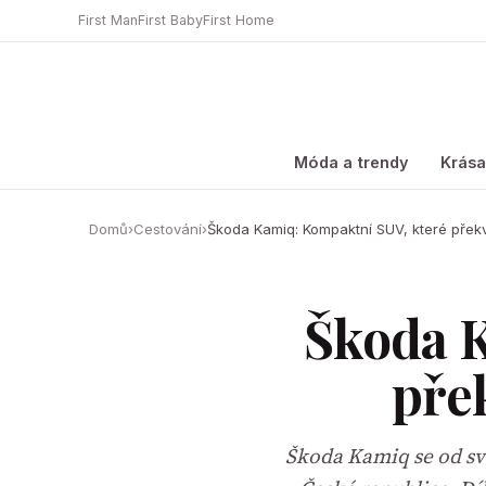
First Man
First Baby
First Home
Móda a trendy
Krás
Domů
›
Cestování
›
Škoda Kamiq: Kompaktní SUV, které přek
Škoda K
pře
Škoda Kamiq se od sv