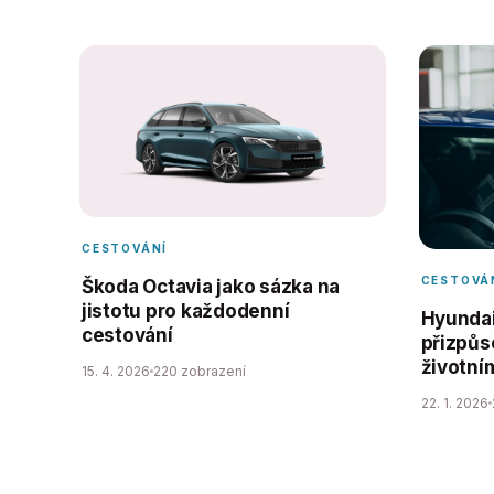
CESTOVÁNÍ
CESTOVÁ
Škoda Octavia jako sázka na
jistotu pro každodenní
Hyundai
cestování
přizpůs
životní
15. 4. 2026
220 zobrazení
22. 1. 2026