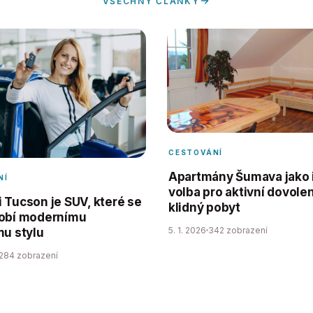
VŠECHNY ČLÁNKY
CESTOVÁNÍ
Apartmány Šumava jako 
NÍ
volba pro aktivní dovolen
 Tucson je SUV, které se
klidný pobyt
obí modernímu
5. 1. 2026
342 zobrazení
mu stylu
284 zobrazení