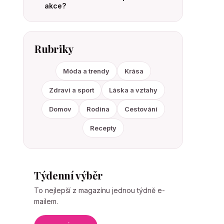
akce?
Rubriky
Móda a trendy
Krása
Zdravi a sport
Láska a vztahy
Domov
Rodina
Cestování
Recepty
Týdenní výběr
To nejlepší z magazínu jednou týdně e-
mailem.