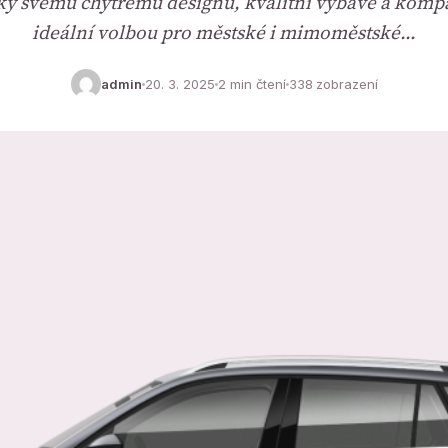
íky svému chytrému designu, kvalitní výbavě a kom
ideální volbou pro městské i mimoměstské…
admin
20. 3. 2025
2 min čtení
338 zobrazení