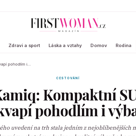
a
Zdravi a sport
Láska a vztahy
Domov
Rodina
vapí pohodlím i…
CESTOVÁNÍ
amiq: Kompaktní SU
kvapí pohodlím i výb
ého uvedení na trh stala jedním z nejoblíbenějších 