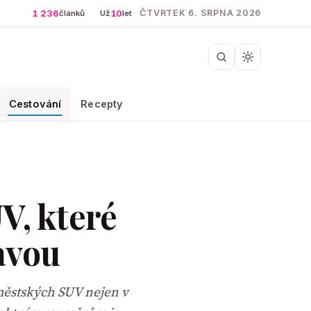
1 236
10
ČTVRTEK 6. SRPNA 2026
článků
Už
let
Cestování
Recepty
V, které
avou
městských SUV nejen v