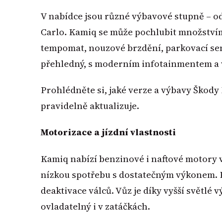
V nabídce jsou různé výbavové stupně – od
Carlo. Kamiq se může pochlubit množstvím
tempomat, nouzové brzdění, parkovací senz
přehledný, s moderním infotainmentem a 
Prohlédněte si, jaké verze a výbavy Škod
pravidelně aktualizuje.
Motorizace a jízdní vlastnosti
Kamiq nabízí benzinové i naftové motory v
nízkou spotřebu s dostatečným výkonem. Pr
deaktivace válců. Vůz je díky vyšší světlé 
ovladatelný i v zatáčkách.