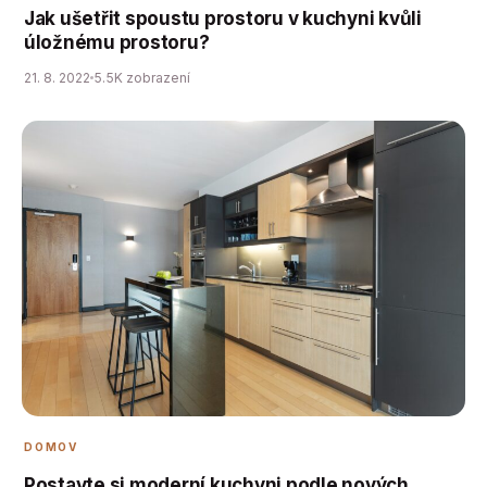
Jak ušetřit spoustu prostoru v kuchyni kvůli
úložnému prostoru?
21. 8. 2022
5.5K zobrazení
DOMOV
Postavte si moderní kuchyni podle nových