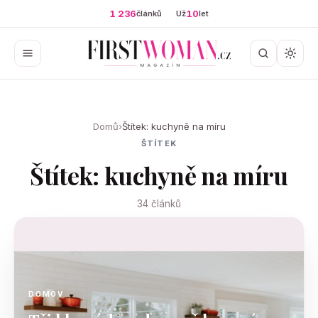
1 236
10
článků
Už
let
Domů
›
Štítek: kuchyně na míru
ŠTÍTEK
Štítek: kuchyně na míru
34 článků
DOMOV