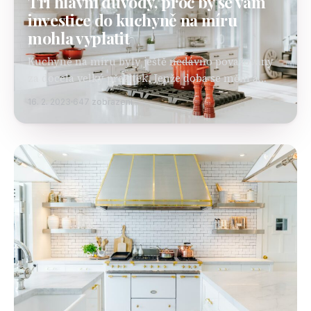
Tři hlavní důvody, proč by se vám
investice do kuchyně na míru
mohla vyplatit
Kuchyně na míru byly ještě nedávno považovány
za docela velký přežitek. Jenže doba se mění a
zatím co ceny sériově vyráběných kuchyní jdou
16. 2. 2023
647 zobrazení
v posledních letech strmě vzhůru, tak právě
kuchyně…