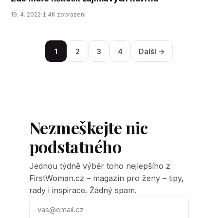
19. 4. 2022
1.4K zobrazení
1
2
3
4
Další →
Nezmeškejte nic
podstatného
Jednou týdně výběr toho nejlepšího z
FirstWoman.cz – magazín pro ženy – tipy,
rady i inspirace. Žádný spam.