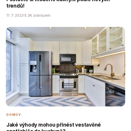
trendů!
11. 7. 2022
5.3K zobrazení
DOMOV
Jaké výhody mohou přinést vestavěné