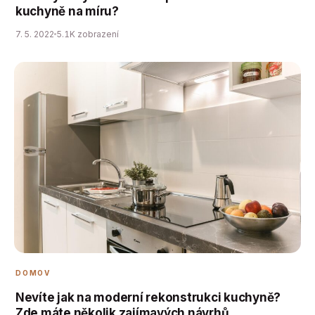
kuchyně na míru?
7. 5. 2022
5.1K zobrazení
DOMOV
Nevíte jak na moderní rekonstrukci kuchyně?
Zde máte několik zajímavých návrhů