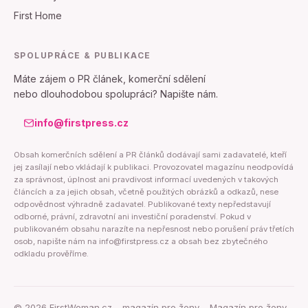
First Home
SPOLUPRÁCE & PUBLIKACE
Máte zájem o PR článek, komerční sdělení
nebo dlouhodobou spolupráci? Napište nám.
info@firstpress.cz
Obsah komerčních sdělení a PR článků dodávají sami zadavatelé, kteří
jej zasílají nebo vkládají k publikaci. Provozovatel magazínu neodpovídá
za správnost, úplnost ani pravdivost informací uvedených v takových
článcích a za jejich obsah, včetně použitých obrázků a odkazů, nese
odpovědnost výhradně zadavatel. Publikované texty nepředstavují
odborné, právní, zdravotní ani investiční poradenství. Pokud v
publikovaném obsahu narazíte na nepřesnost nebo porušení práv třetích
osob, napište nám na info@firstpress.cz a obsah bez zbytečného
odkladu prověříme.
©
2026
FirstWoman.cz – magazín pro ženy – Magazín pro ženy.