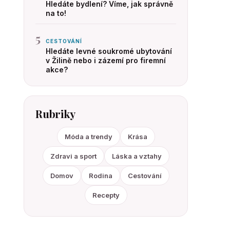
Hledáte bydlení? Víme, jak správně
na to!
5
CESTOVÁNÍ
Hledáte levné soukromé ubytování
v Žilině nebo i zázemí pro firemní
akce?
Rubriky
Móda a trendy
Krása
Zdravi a sport
Láska a vztahy
Domov
Rodina
Cestování
Recepty