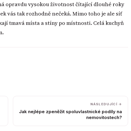
má opravdu vysokou životnost čítající dlouhé roky
ek vás tak rozhodně nečeká. Mimo toho je ale síť
ají tmavá místa a stíny po místnosti. Celá kuchyň
m.
NÁSLEDUJÍCÍ →
Jak nejlépe zpeněžit spoluvlastnické podíly na
nemovitostech?