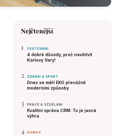
Nejčtenější
1
CESTOVÁNÍ
4 dobré důvody, proč navštívit
Karlovy Vary!
2
ZDRAVI A SPORT
Dnes se měří EKG převážně
moderními způsoby
3
PRÁCE A VZDĚLÁNÍ
Kvalitní správa CRM: To je jasná
výhra
4
DOMOV