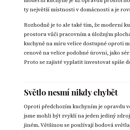
moderní kuchyně je už opravdu prostornou 
ty největší místnosti v domácnosti a je ro
Rozhodně je to ale také tím, že moderní 
prostoru vůči pracovním a úložným ploch
kuchyně na míru velice dostupné oproti mi
cenově na velice podobné úrovni, jako sér
Proto se zajisté vyplatit investovat spíše 
Světlo nesmí nikdy chybět
Oproti předchozím kuchyním je opravdu vel
jsme mohli být zvyklí na jeden jediný zdroj
jiném. Většinou se používají bodová světl