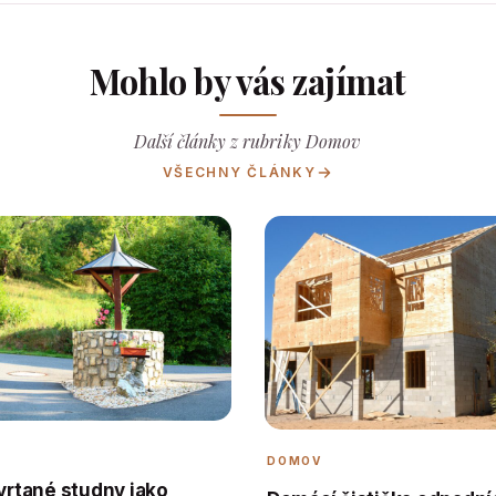
Mohlo by vás zajímat
Další články z rubriky Domov
VŠECHNY ČLÁNKY
DOMOV
 vrtané studny jako