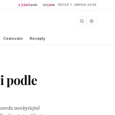
1 236
10
PÁTEK 7. SRPNA 2026
článků
Už
let
Cestování
Recepty
i podle
opravdu neobyčejně