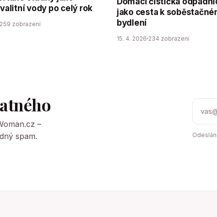
Domácí čistička odpadní
kvalitní vody po celý rok
jako cesta k soběstačn
bydlení
259 zobrazení
15. 4. 2026
234 zobrazení
tatného
tWoman.cz –
Žádný spam.
Odeslání