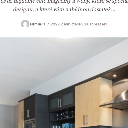
es už najdeme celé magazíny a weby, které se speciali
designu, a které vám nabídnou dostatek…
admin
11. 7. 2022
2 min čtení
5.3K zobrazení