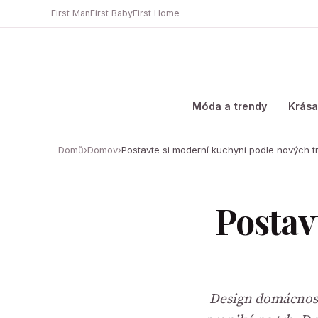
First Man
First Baby
First Home
Móda a trendy
Krás
Domů
›
Domov
›
Postavte si moderní kuchyni podle nových t
Postav
Design domácnosti