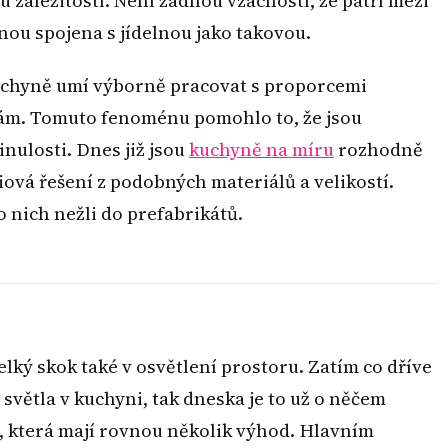
záležitostí. Není žádnou vzácností, že patří mezi
vnou spojena s jídelnou jako takovou.
kuchyně umí výborně pracovat s proporcemi
ám. Tomuto fenoménu pomohlo to, že jsou
nulosti. Dnes již jsou
kuchyně na míru
rozhodně
iová řešení z podobných materiálů a velikostí.
do nich nežli do prefabrikátů.
ký skok také v osvětlení prostoru. Zatím co dříve
 světla v kuchyni, tak dneska je to už o něčem
a, která mají rovnou několik výhod. Hlavním