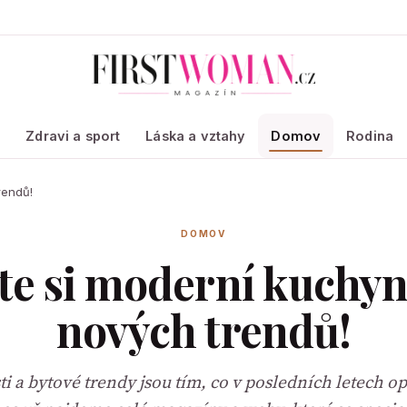
a
Zdravi a sport
Láska a vztahy
Domov
Rodina
rendů!
DOMOV
te si moderní kuchyn
nových trendů!
 a bytové trendy jsou tím, co v posledních letech 