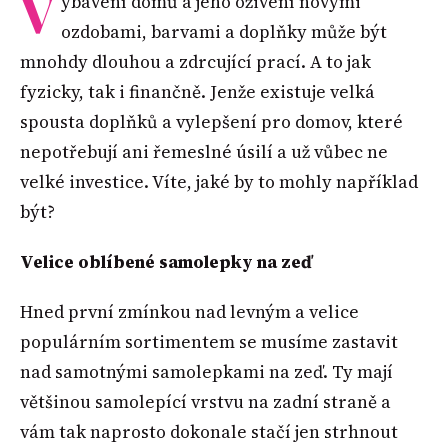
V
ybavení domů a jeho oživení novými
ozdobami, barvami a doplňky může být
mnohdy dlouhou a zdrcující prací. A to jak
fyzicky, tak i finančně. Jenže existuje velká
spousta doplňků a vylepšení pro domov, které
nepotřebují ani řemeslné úsilí a už vůbec ne
velké investice. Víte, jaké by to mohly například
být?
Velice oblíbené samolepky na zeď
Hned první zmínkou nad levným a velice
populárním sortimentem se musíme zastavit
nad samotnými samolepkami na zeď. Ty mají
většinou samolepící vrstvu na zadní straně a
vám tak naprosto dokonale stačí jen strhnout