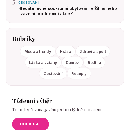
5
CESTOVÁNÍ
Hledáte levné soukromé ubytování v Žilině nebo
i zázemí pro firemní akce?
Rubriky
Móda a trendy
Krása
Zdravi a sport
Láska a vztahy
Domov
Rodina
Cestování
Recepty
Týdenní výběr
To nejlepší z magazínu jednou týdně e-mailem.
ODEBÍRAT