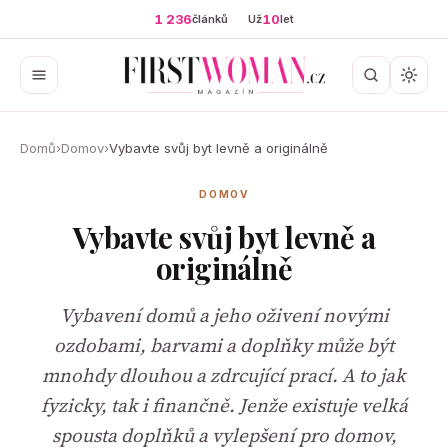
1 236
10
článků
Už
let
Domů
›
Domov
›
Vybavte svůj byt levně a originálně
DOMOV
Vybavte svůj byt levně a
originálně
Vybavení domů a jeho oživení novými
ozdobami, barvami a doplňky může být
mnohdy dlouhou a zdrcující prací. A to jak
fyzicky, tak i finančně. Jenže existuje velká
spousta doplňků a vylepšení pro domov,