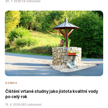
30. 7. 2026
19 zobrazení
DOMOV
Čištění vrtané studny jako jistota kvalitní vody
po celý rok
15. 4. 2026
265 zobrazení