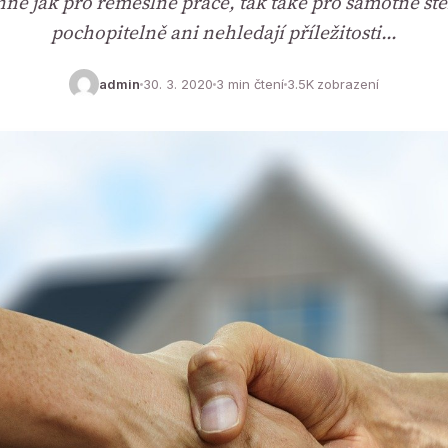
inné jak pro řemeslné práce, tak také pro samotné stě
pochopitelně ani nehledají příležitosti…
admin
30. 3. 2020
3 min čtení
3.5K zobrazení