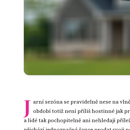
J
arní sezóna se pravidelně nese na vlně
období totiž není příliš hostinné jak 
a lidé tak pochopitelně ani nehledají přílež
přichází jednoznačná šance prodat svoji 