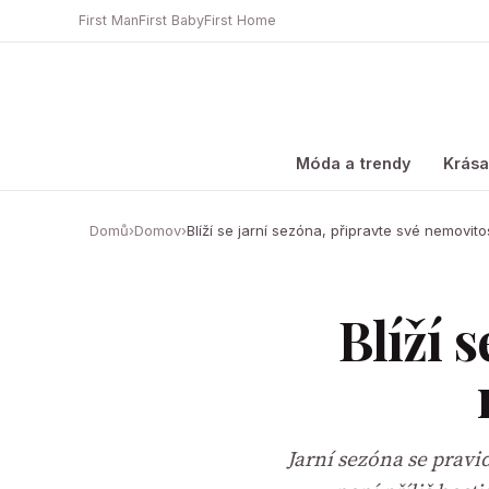
First Man
First Baby
First Home
Móda a trendy
Krás
Domů
›
Domov
›
Blíží se jarní sezóna, připravte své nemovito
Blíží 
Jarní sezóna se pravi