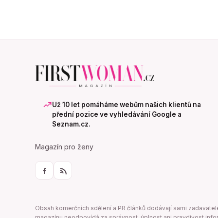
Už 10 let pomáháme webům našich klientů na
přední pozice ve vyhledávání Google a
Seznam.cz.
Magazín pro ženy
Obsah komerčních sdělení a PR článků dodávají sami zadavatelé, k
magazínu neodpovídá za správnost, úplnost ani pravdivost infor