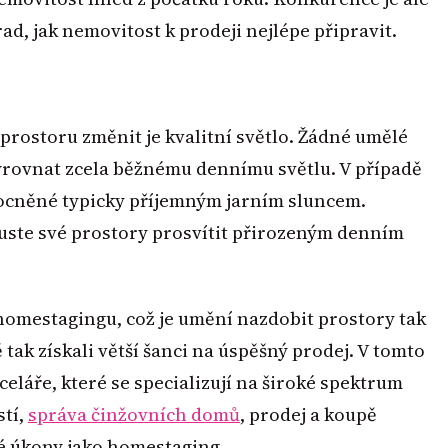
d, jak nemovitost k prodeji nejlépe připravit.
 prostoru změnit je kvalitní světlo. Žádné umělé
yrovnat zcela běžnému dennímu světlu. V případě
mocněné typicky příjemným jarním sluncem.
uste své prostory prosvítit přirozeným denním
homestagingu, což je umění nazdobit prostory tak
tak získali větší šanci na úspěšný prodej. V tomto
eláře, které se specializují na široké spektrum
stí,
správa činžovních domů
, prodej a koupě
ré úkony jako homestaging.