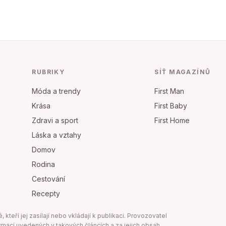
RUBRIKY
SÍŤ MAGAZÍNŮ
Móda a trendy
First Man
Krása
First Baby
Zdravi a sport
First Home
Láska a vztahy
Domov
Rodina
Cestování
Recepty
teří jej zasílají nebo vkládají k publikaci. Provozovatel
mací uvedených v takových článcích a za jejich obsah,