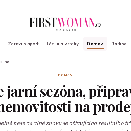
a
Zdravi a sport
Láska a vztahy
Domov
Rodina
sti na…
DOMOV
se jarní sezóna, připra
nemovitosti na prode
delně nese na vlně znovu se oživujícího realitního tr