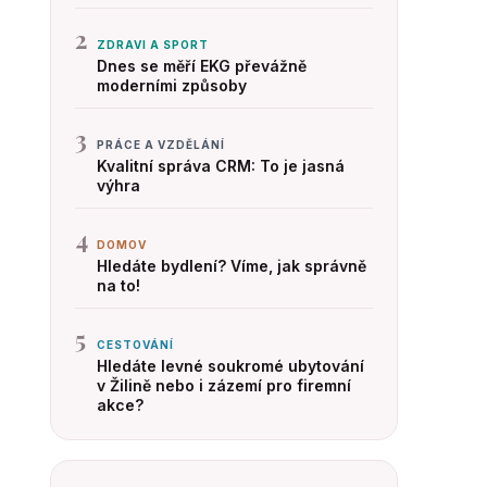
2
ZDRAVI A SPORT
Dnes se měří EKG převážně
moderními způsoby
3
PRÁCE A VZDĚLÁNÍ
Kvalitní správa CRM: To je jasná
výhra
4
DOMOV
Hledáte bydlení? Víme, jak správně
na to!
5
CESTOVÁNÍ
Hledáte levné soukromé ubytování
v Žilině nebo i zázemí pro firemní
akce?