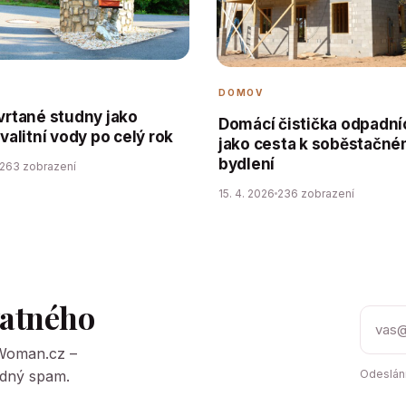
DOMOV
 vrtané studny jako
Domácí čistička odpadní
kvalitní vody po celý rok
jako cesta k soběstačn
bydlení
263 zobrazení
15. 4. 2026
236 zobrazení
tatného
tWoman.cz –
Žádný spam.
Odeslání