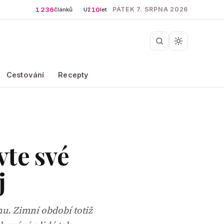
1 236
10
PÁTEK 7. SRPNA 2026
článků
Už
let
Cestování
Recepty
vte své
j
hu. Zimní období totiž