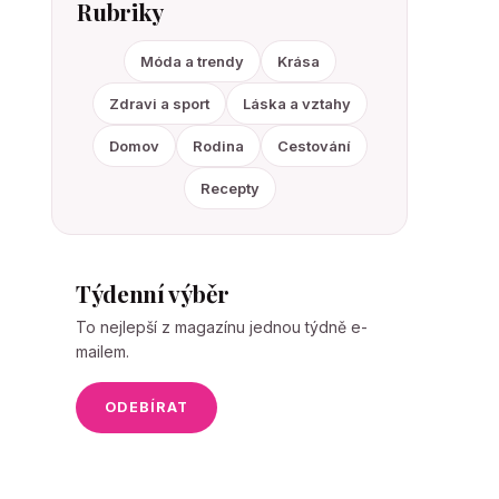
Rubriky
Móda a trendy
Krása
Zdravi a sport
Láska a vztahy
Domov
Rodina
Cestování
Recepty
Týdenní výběr
To nejlepší z magazínu jednou týdně e-
mailem.
ODEBÍRAT