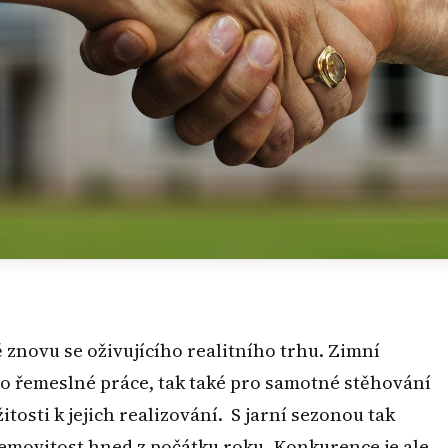
 znovu se oživujícího realitního trhu. Zimní
pro řemeslné práce, tak také pro samotné stěhování
itosti k jejich realizování. S jarní sezonou tak
nemovitost hned z počátku roku. Konkurence je ale