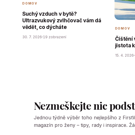
DOMOV
Suchý vzduch v bytě?
Ultrazvukový zvlhčovač vám dá
vědět, co dýcháte
DOMOV
30. 7. 2026
19 zobrazení
Čištění
jistota 
15. 4. 2026
Nezmeškejte nic pods
Jednou týdně výběr toho nejlepšího z Firs
magazín pro ženy – tipy, rady i inspirace. 