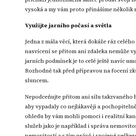
vysoká a my vám proto přinášíme několik ra
Využijte jarního počasí a světla
Jedna z mála věcí, která dokáže ráz celého
nasvícení se přitom ani zdaleka nemůže v
jarních podmínek je to celé ještě navíc u
Rozhodně tak před přípravou na focení zk
sluncem.
Nepodceňujte přitom ani sílu takzvaného 
aby vypadaly co nejlákavěji a pochopitelně 
ohledu by vám mohli pomoci i realitní kanc
služeb jako je například i správa nemovito
nemovitostí a s tím právě i spojené veške