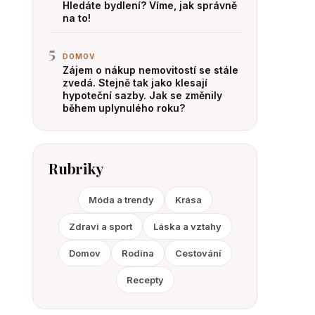
Hledáte bydlení? Víme, jak správně
na to!
5
DOMOV
Zájem o nákup nemovitostí se stále
zvedá. Stejně tak jako klesají
hypoteční sazby. Jak se změnily
během uplynulého roku?
Rubriky
Móda a trendy
Krása
Zdravi a sport
Láska a vztahy
Domov
Rodina
Cestování
Recepty