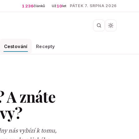
1 236
10
PÁTEK 7. SRPNA 2026
článků
Už
let
Cestování
Recepty
? A znáte
avy?
ny nás vybízí k tomu,