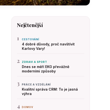
Nejčtenější
1
CESTOVÁNÍ
4 dobré důvody, proč navštívit
Karlovy Vary!
2
ZDRAVI A SPORT
Dnes se měří EKG převážně
moderními způsoby
3
PRÁCE A VZDĚLÁNÍ
Kvalitní správa CRM: To je jasná
výhra
4
DOMOV