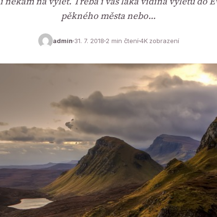
i někam na výlet. Třeba i vás láká vidina výletu do 
pěkného města nebo…
admin
31. 7. 2018
2 min čtení
4K zobrazení