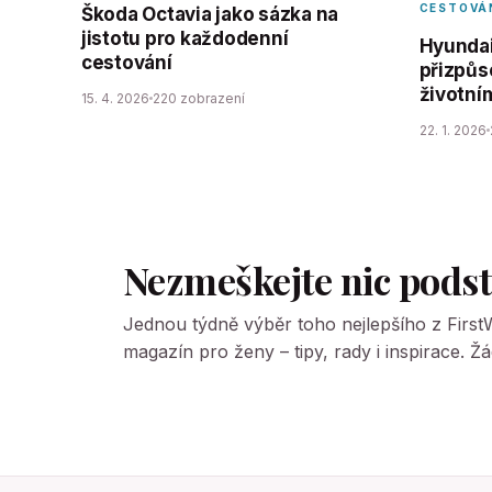
CESTOVÁ
Škoda Octavia jako sázka na
jistotu pro každodenní
Hyundai
cestování
přizpůs
životní
15. 4. 2026
220 zobrazení
22. 1. 2026
Nezmeškejte nic pods
Jednou týdně výběr toho nejlepšího z Firs
magazín pro ženy – tipy, rady i inspirace. 