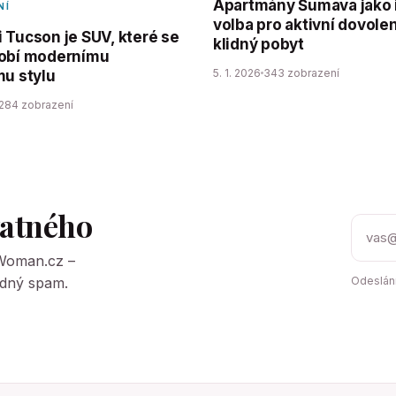
Apartmány Šumava jako 
NÍ
volba pro aktivní dovolen
 Tucson je SUV, které se
klidný pobyt
obí modernímu
5. 1. 2026
343 zobrazení
mu stylu
284 zobrazení
tatného
tWoman.cz –
Žádný spam.
Odeslání