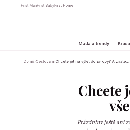
First Man
First Baby
First Home
Móda a trendy
Krás
Domů
›
Cestování
›
Chcete jet na výlet do Evropy? A znáte…
Chcete j
vše
Prázdniny ještě ani 