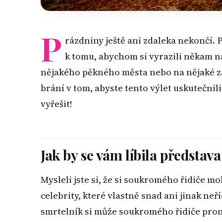
P
rázdniny ještě ani zdaleka nekončí. 
k tomu, abychom si vyrazili někam na 
nějakého pěkného města nebo na nějaké zaj
brání v tom, abyste tento výlet uskutečnili,
vyřešit!
Jak by se vám líbila předsta
Mysleli jste si, že si soukromého řidiče 
celebrity, které vlastně snad ani jinak neř
smrtelník si může soukromého řidiče prona