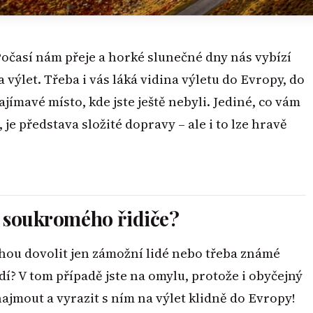
Počasí nám přeje a horké slunečné dny nás vybízí
výlet. Třeba i vás láká vidina výletu do Evropy, do
ímavé místo, kde jste ještě nebyli. Jediné, co vám
 je představa složité dopravy – ale i to lze hravě
va soukromého řidiče?
mohou dovolit jen zámožní lidé nebo třeba známé
ídí? V tom případě jste na omylu, protože i obyčejný
jmout a vyrazit s ním na výlet klidně do Evropy!