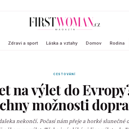
a
Zdravi a sport
Láska a vztahy
Domov
Rodina
CESTOVÁNÍ
et na výlet do Evropy
chny možnosti dopr
zdaleka nekončí. Počasí nám přeje a horké slunečné d