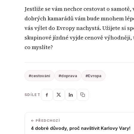
Jestliže se vám nechce cestovat o samotě, 
dobrých kamarádů vám bude mnohem lépe a
vás výlet do Evropy nachystá. Užijete si sp
skupinové jízdné vyjde cenově výhodněji, ta
co myslíte?
#cestování
#doprava
#Evropa
SDÍLET
← PŘEDCHOZÍ
4 dobré důvody, proč navštívit Karlovy Vary!