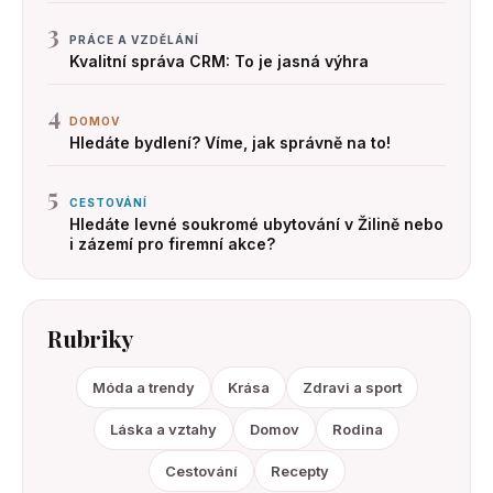
3
PRÁCE A VZDĚLÁNÍ
Kvalitní správa CRM: To je jasná výhra
4
DOMOV
Hledáte bydlení? Víme, jak správně na to!
5
CESTOVÁNÍ
Hledáte levné soukromé ubytování v Žilině nebo
i zázemí pro firemní akce?
Rubriky
Móda a trendy
Krása
Zdravi a sport
Láska a vztahy
Domov
Rodina
Cestování
Recepty