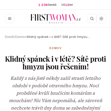
1 236
10
článků
Už
let
Domů
›
Domov
›
Klidný spánek i v létě? Sítě proti hmyzu…
DOMOV
Klidný spánek i v létě? Sítě proti
hmyzu jsou řešením!
Každý z nás jistě někdy zažil strasti letního
období v podobě otravného hmyzu. Noci
probděné kvůli bzučícím komárům a
mouchám? Nic Vám nepomáhá, ale zároveň
nechcete trávit dny doma se zabedněnými