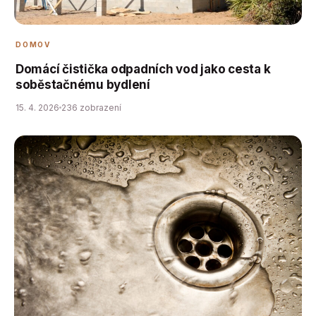
DOMOV
Domácí čistička odpadních vod jako cesta k
soběstačnému bydlení
15. 4. 2026
236 zobrazení