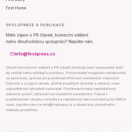
First Home
SPOLUPRÁCE & PUBLIKACE
Máte zájem o PR článek, komerční sdělení
nebo dlouhodobou spolupráci? Napište nám.
info@firstpress.cz
Obsah komerčních sdělení a PR článků dodávají sami zadavatelé, kteří
jej zasílají nebo vkládají k publikaci. Provozovatel magazínu neodpovídá
za správnost, úplnost ani pravdivost informací uvedených v takových
článcích a za jejich obsah, včetně použitých obrázků a odkazů, nese
odpovědnost výhradně zadavatel. Publikované texty nepředstavují
odborné, právní, zdravotní ani investiční poradenství. Pokud v
publikovaném obsahu narazíte na nepřesnost nebo porušení práv třetích
osob, napište nám na info@firstpress.cz a obsah bez zbytečného
odkladu prověříme.