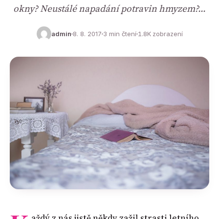
okny? Neustálé napadání potravin hmyzem?…
admin
8. 8. 2017
3 min čtení
1.8K zobrazení
aždý z nás jistě někdy zažil strasti letního