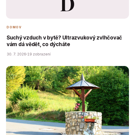
D
DOMOV
Suchý vzduch v bytě? Ultrazvukový zvlhčovač
vám dá vědět, co dýcháte
30. 7. 2026
19 zobrazení