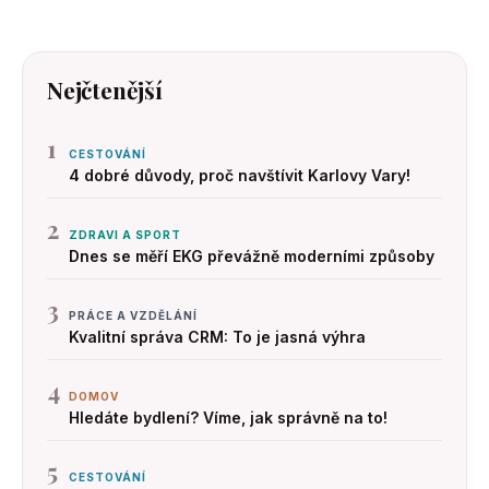
Nejčtenější
1
CESTOVÁNÍ
4 dobré důvody, proč navštívit Karlovy Vary!
2
ZDRAVI A SPORT
Dnes se měří EKG převážně moderními způsoby
3
PRÁCE A VZDĚLÁNÍ
Kvalitní správa CRM: To je jasná výhra
4
DOMOV
Hledáte bydlení? Víme, jak správně na to!
5
CESTOVÁNÍ