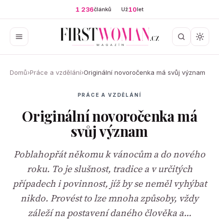
1 236
10
článků
Už
let
Domů
›
Práce a vzdělání
›
Originální novoročenka má svůj význam
PRÁCE A VZDĚLÁNÍ
Originální novoročenka má
svůj význam
Poblahopřát někomu k vánocům a do nového
roku. To je slušnost, tradice a v určitých
případech i povinnost, jíž by se neměl vyhýbat
nikdo. Provést to lze mnoha způsoby, vždy
záleží na postavení daného člověka a…