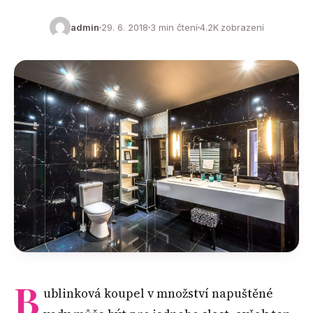
admin
29. 6. 2018
3 min čtení
4.2K zobrazení
B
ublinková koupel v množství napuštěné