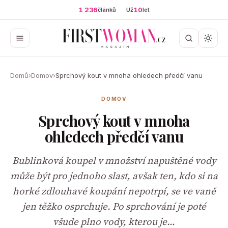
1 236
10
článků
Už
let
Domů
›
Domov
›
Sprchový kout v mnoha ohledech předčí vanu
DOMOV
Sprchový kout v mnoha
ohledech předčí vanu
Bublinková koupel v množství napuštěné vody
může být pro jednoho slast, avšak ten, kdo si na
horké zdlouhavé koupání nepotrpí, se ve vaně
jen těžko osprchuje. Po sprchování je poté
všude plno vody, kterou je…