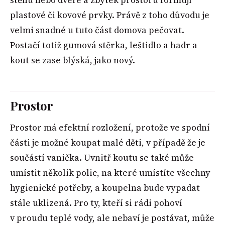
stěnu nebo dveře a zbytek prostoru formují
plastové či kovové prvky. Právě z toho důvodu je
velmi snadné u tuto část domova pečovat.
Postačí totiž gumová stěrka, leštidlo a hadr a
kout se zase blýská, jako nový.
Prostor
Prostor má efektní rozložení, protože ve spodní
části je možné koupat malé děti, v případě že je
součástí vanička. Uvnitř koutu se také může
umístit několik polic, na které umístíte všechny
hygienické potřeby, a koupelna bude vypadat
stále uklizená. Pro ty, kteří si rádi pohoví
v proudu teplé vody, ale nebaví je postávat, může