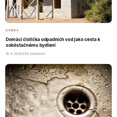
DOMOV
Domácí čistička odpadních vod jako cesta k
soběstačnému bydlení
15. 4. 2026
235 zobrazení