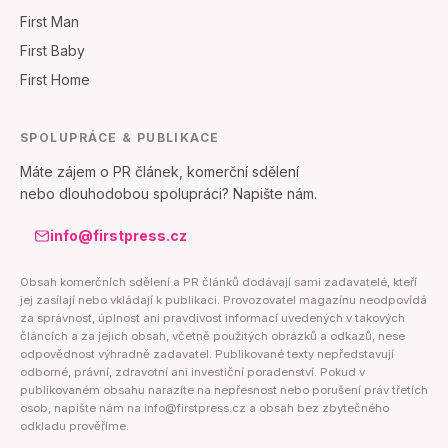
First Man
First Baby
First Home
SPOLUPRÁCE & PUBLIKACE
Máte zájem o PR článek, komerční sdělení
nebo dlouhodobou spolupráci? Napište nám.
info@firstpress.cz
Obsah komerčních sdělení a PR článků dodávají sami zadavatelé, kteří
jej zasílají nebo vkládají k publikaci. Provozovatel magazínu neodpovídá
za správnost, úplnost ani pravdivost informací uvedených v takových
článcích a za jejich obsah, včetně použitých obrázků a odkazů, nese
odpovědnost výhradně zadavatel. Publikované texty nepředstavují
odborné, právní, zdravotní ani investiční poradenství. Pokud v
publikovaném obsahu narazíte na nepřesnost nebo porušení práv třetích
osob, napište nám na info@firstpress.cz a obsah bez zbytečného
odkladu prověříme.