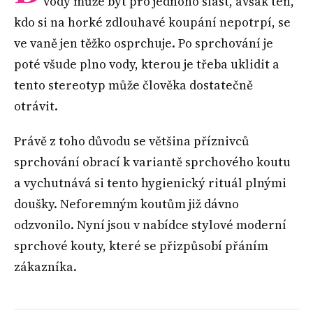
vody může být pro jednoho slast, avšak ten,
kdo si na horké zdlouhavé koupání nepotrpí, se
ve vaně jen těžko osprchuje. Po sprchování je
poté všude plno vody, kterou je třeba uklidit a
tento stereotyp může člověka dostatečně
otrávit.
Právě z toho důvodu se většina příznivců
sprchování obrací k variantě sprchového koutu
a vychutnává si tento hygienický rituál plnými
doušky. Neforemným koutům již dávno
odzvonilo. Nyní jsou v nabídce stylové moderní
sprchové kouty, které se přizpůsobí přáním
zákazníka.