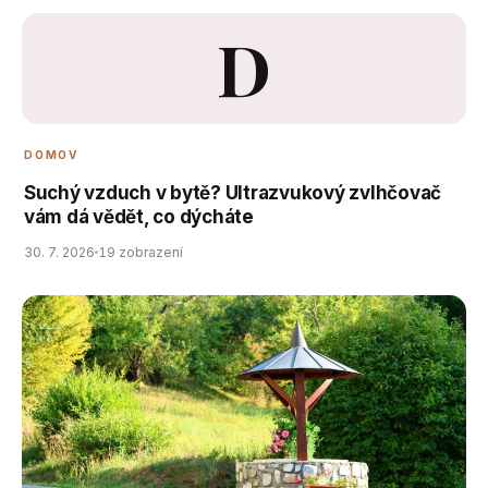
D
DOMOV
Suchý vzduch v bytě? Ultrazvukový zvlhčovač
vám dá vědět, co dýcháte
30. 7. 2026
19 zobrazení