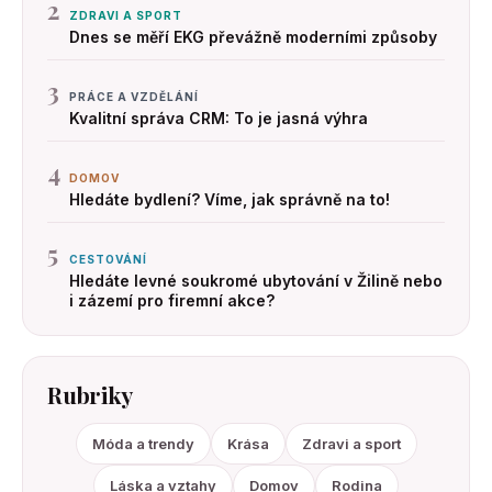
2
ZDRAVI A SPORT
Dnes se měří EKG převážně moderními způsoby
3
PRÁCE A VZDĚLÁNÍ
Kvalitní správa CRM: To je jasná výhra
4
DOMOV
Hledáte bydlení? Víme, jak správně na to!
5
CESTOVÁNÍ
Hledáte levné soukromé ubytování v Žilině nebo
i zázemí pro firemní akce?
Rubriky
Móda a trendy
Krása
Zdravi a sport
Láska a vztahy
Domov
Rodina