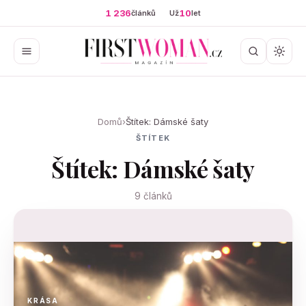
1 236
10
článků
Už
let
Domů
›
Štítek: Dámské šaty
ŠTÍTEK
Štítek: Dámské šaty
9 článků
KRÁSA