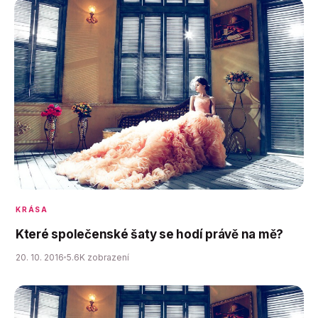
KRÁSA
Které společenské šaty se hodí právě na mě?
20. 10. 2016
5.6K zobrazení