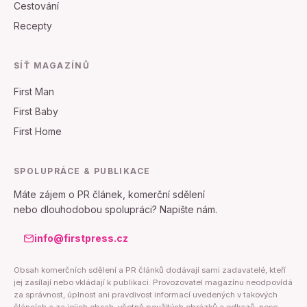
Cestování
Recepty
SÍŤ MAGAZÍNŮ
First Man
First Baby
First Home
SPOLUPRÁCE & PUBLIKACE
Máte zájem o PR článek, komerční sdělení
nebo dlouhodobou spolupráci? Napište nám.
info@firstpress.cz
Obsah komerčních sdělení a PR článků dodávají sami zadavatelé, kteří
jej zasílají nebo vkládají k publikaci. Provozovatel magazínu neodpovídá
za správnost, úplnost ani pravdivost informací uvedených v takových
článcích a za jejich obsah, včetně použitých obrázků a odkazů, nese