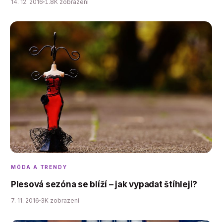
14. 12. 2016
1.8K zobrazení
MÓDA A TRENDY
Plesová sezóna se blíží – jak vypadat štíhleji?
7. 11. 2016
3K zobrazení