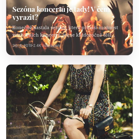
Sezóna koncertů je tady! V čem
vyrazit?
Konečně nastala sezóna, která přináší možnost
venkovních koncertů, jež se každoročně těší
obrovské oblibě. Možná i vy patříte k lidem, kteří
30. 4. 2019
2.4K zobrazení
si nenechají ujít venkovní koncerty nebo hudební
festivaly, kterých…