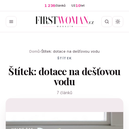
1 236
10
článků
Už
let
Domů
›
Štítek: dotace na dešťovou vodu
ŠTÍTEK
Štítek: dotace na dešťovou
vodu
7 článků