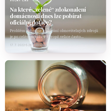
VOLNÝ ČAS
Na které „zelené“ zdokonalení
domácnosti dnes lze pobírat
oficiální dotace?
Problém ekologie a užívání obnovitelných zdrojů
je po celém světě i v Evropě velice často
probíraným tématem. Mnohdy je přitom kladený
17. 7. 2022
5.2K zobrazení
důraz i na to, že by se měly obnovitelné zdroje…