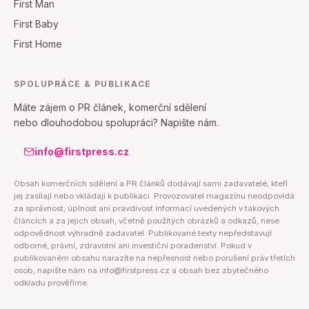
First Man
First Baby
First Home
SPOLUPRÁCE & PUBLIKACE
Máte zájem o PR článek, komerční sdělení
nebo dlouhodobou spolupráci? Napište nám.
info@firstpress.cz
Obsah komerčních sdělení a PR článků dodávají sami zadavatelé, kteří
jej zasílají nebo vkládají k publikaci. Provozovatel magazínu neodpovídá
za správnost, úplnost ani pravdivost informací uvedených v takových
článcích a za jejich obsah, včetně použitých obrázků a odkazů, nese
odpovědnost výhradně zadavatel. Publikované texty nepředstavují
odborné, právní, zdravotní ani investiční poradenství. Pokud v
publikovaném obsahu narazíte na nepřesnost nebo porušení práv třetích
osob, napište nám na info@firstpress.cz a obsah bez zbytečného
odkladu prověříme.