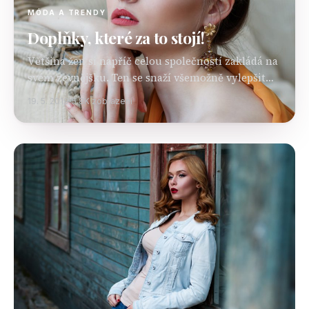
MÓDA A TRENDY
Doplňky, které za to stojí!
Většina žen si napříč celou společností zakládá na
svém zevnějšku. Ten se snaží všemožně vylepšit
pomocí kosmetických přípravků, módního
19. 5. 2019
5.8K zobrazení
oblečení a samozřejmě také doplňků, které
všechny ostatní komponenty jejich snažení…