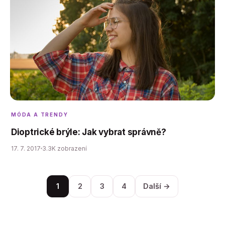
MÓDA A TRENDY
Dioptrické brýle: Jak vybrat správně?
17. 7. 2017
3.3K zobrazení
1
2
3
4
Další →