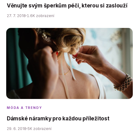
Věnujte svým šperkům péči, kterou si zaslouží
27. 7. 2018
1.6K zobrazení
MÓDA A TRENDY
Dámské náramky pro každou příležitost
29. 6. 2018
5K zobrazení