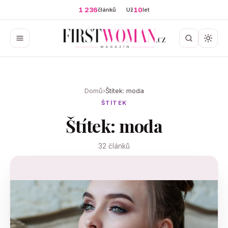
1 236
10
článků
Už
let
Domů
›
Štítek: moda
ŠTÍTEK
Štítek: moda
32 článků