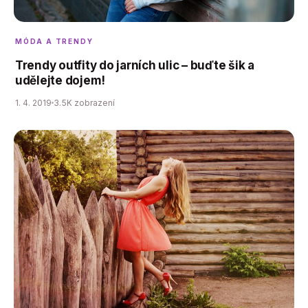
MÓDA A TRENDY
Trendy outfity do jarních ulic – buďte šik a
udělejte dojem!
1. 4. 2019
3.5K zobrazení