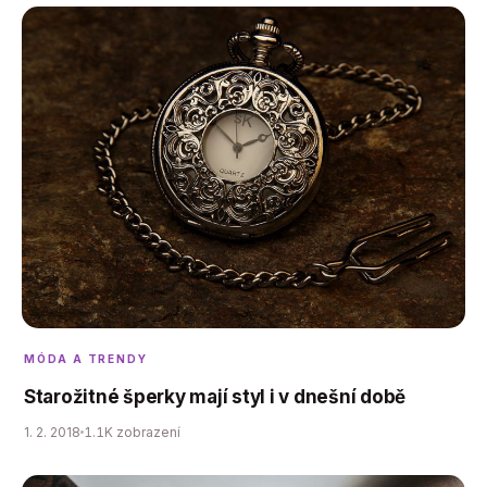
MÓDA A TRENDY
Starožitné šperky mají styl i v dnešní době
1. 2. 2018
1.1K zobrazení