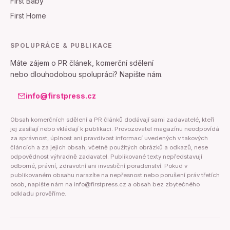
First Baby
First Home
SPOLUPRÁCE & PUBLIKACE
Máte zájem o PR článek, komerční sdělení
nebo dlouhodobou spolupráci? Napište nám.
info@firstpress.cz
Obsah komerčních sdělení a PR článků dodávají sami zadavatelé, kteří
jej zasílají nebo vkládají k publikaci. Provozovatel magazínu neodpovídá
za správnost, úplnost ani pravdivost informací uvedených v takových
článcích a za jejich obsah, včetně použitých obrázků a odkazů, nese
odpovědnost výhradně zadavatel. Publikované texty nepředstavují
odborné, právní, zdravotní ani investiční poradenství. Pokud v
publikovaném obsahu narazíte na nepřesnost nebo porušení práv třetích
osob, napište nám na info@firstpress.cz a obsah bez zbytečného
odkladu prověříme.