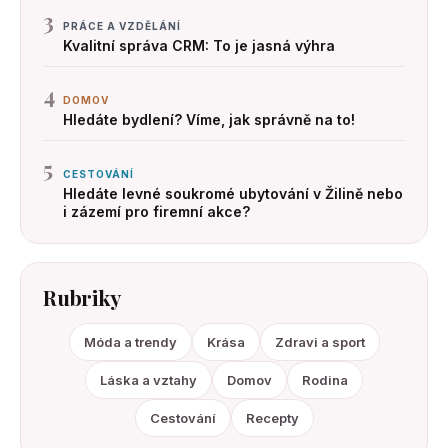
3
PRÁCE A VZDĚLÁNÍ
Kvalitní správa CRM: To je jasná výhra
4
DOMOV
Hledáte bydlení? Víme, jak správně na to!
5
CESTOVÁNÍ
Hledáte levné soukromé ubytování v Žilině nebo
i zázemí pro firemní akce?
Rubriky
Móda a trendy
Krása
Zdravi a sport
Láska a vztahy
Domov
Rodina
Cestování
Recepty