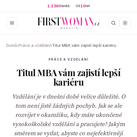
1 236
10
článků
Už
let
Domů
›
Práce a vzdělání
›
Titul MBA vám zajistí lepší kariéru
PRÁCE A VZDĚLÁNÍ
Titul MBA vám zajistí lepší
kariéru
Vzdělání je v dnešní době velice důležité. O
tom není jistě žádných pochyb. Jak se ale
rozvíjet v okamžiku, kdy máte ukončené
vysokoškolské vzdělání a pracujete? Jakým
směrem se vydat, abyste co nejefektivněji