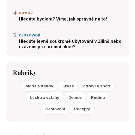
4
DOMOV
Hledáte bydlení? Víme, jak správně na to!
5
CESTOVÁNÍ
Hledáte levné soukromé ubytování v Žilině nebo
i zázemí pro firemní akce?
Rubriky
Móda a trendy
Krása
Zdravi a sport
Láska a vztahy
Domov
Rodina
Cestování
Recepty