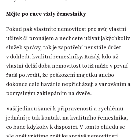
Mějte po ruce vždy řemeslníky
Pokud pak vlastníte nemovitost pro svůj vlastní
užitek či pronájem a nechcete užívat jakýchkoliv
služeb správy, tak je zapotřebí neustále držet
v dohledu kvalitní řemeslníky. Každý, kdo už
vlastní delší dobu nemovitost totiž může v první
řadě potvrdit, že poškození majetku anebo
dokonce celé havárie nepřicházejí s varováním a
pomyslným zaklepáním na dveře.
Vaší jedinou šancí k připravenosti a rychlému
jednání je tak kontakt na kvalitního řemeslníka,
co bude kdykoliv k dispozici. V tomto ohledu se
ale opět vrátíme zpět ke správě nemovitostí