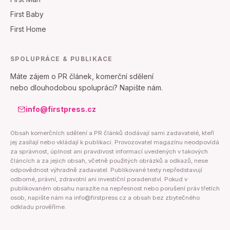
First Baby
First Home
SPOLUPRÁCE & PUBLIKACE
Máte zájem o PR článek, komerční sdělení
nebo dlouhodobou spolupráci? Napište nám.
info@firstpress.cz
Obsah komerčních sdělení a PR článků dodávají sami zadavatelé, kteří
jej zasílají nebo vkládají k publikaci. Provozovatel magazínu neodpovídá
za správnost, úplnost ani pravdivost informací uvedených v takových
článcích a za jejich obsah, včetně použitých obrázků a odkazů, nese
odpovědnost výhradně zadavatel. Publikované texty nepředstavují
odborné, právní, zdravotní ani investiční poradenství. Pokud v
publikovaném obsahu narazíte na nepřesnost nebo porušení práv třetích
osob, napište nám na info@firstpress.cz a obsah bez zbytečného
odkladu prověříme.