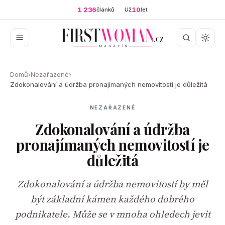
1 236
10
článků
Už
let
Domů
›
Nezařazené
›
Zdokonalování a údržba pronajímaných nemovitostí je důležitá
NEZAŘAZENÉ
Zdokonalování a údržba
pronajímaných nemovitostí je
důležitá
Zdokonalování a údržba nemovitostí by měl
být základní kámen každého dobrého
podnikatele. Může se v mnoha ohledech jevit