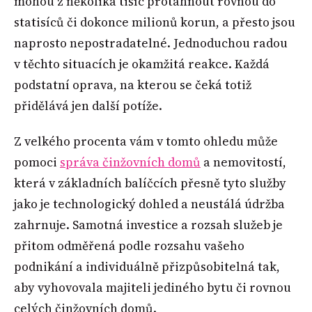
mohou z několika tisíc protáhnout rovnou do
statisíců či dokonce milionů korun, a přesto jsou
naprosto nepostradatelné. Jednoduchou radou
v těchto situacích je okamžitá reakce. Každá
podstatní oprava, na kterou se čeká totiž
přidělává jen další potíže.
Z velkého procenta vám v tomto ohledu může
pomoci
správa činžovních domů
a nemovitostí,
která v základních balíčcích přesně tyto služby
jako je technologický dohled a neustálá údržba
zahrnuje. Samotná investice a rozsah služeb je
přitom odměřená podle rozsahu vašeho
podnikání a individuálně přizpůsobitelná tak,
aby vyhovovala majiteli jediného bytu či rovnou
celých činžovních domů.