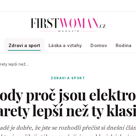
a
Zdravi a sport
Láska a vztahy
Domov
Rodina
rety lepší než…
ZDRAVI A SPORT
ody proč jsou elektr
arety lepší než ty klas
dě je dobře, že jste se rozhodli přečíst si dnešní člá