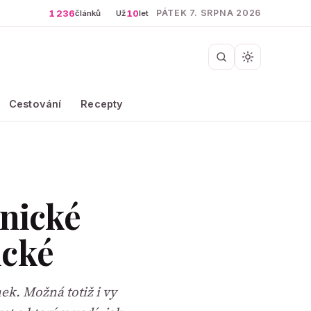
1 236
10
PÁTEK 7. SRPNA 2026
článků
Už
let
Cestování
Recepty
onické
ické
nek. Možná totiž i vy