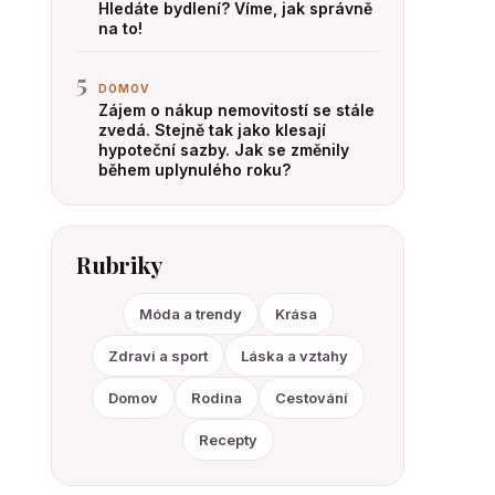
Hledáte bydlení? Víme, jak správně
na to!
5
DOMOV
Zájem o nákup nemovitostí se stále
zvedá. Stejně tak jako klesají
hypoteční sazby. Jak se změnily
během uplynulého roku?
Rubriky
Móda a trendy
Krása
Zdravi a sport
Láska a vztahy
Domov
Rodina
Cestování
Recepty