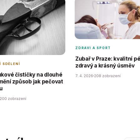
ZDRAVI A SPORT
Zubař v Praze: kvalitní p
 SDĚLENÍ
zdravý a krásný úsměv
ukové čističky na dlouhé
7. 4. 2026
208 zobrazení
mění způsob jak pečovat
u
200 zobrazení