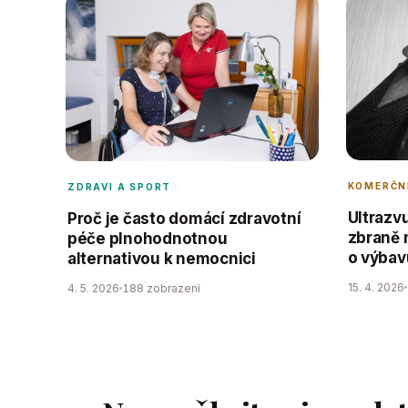
KOMERČNÍ
ZDRAVI A SPORT
Ultrazv
Proč je často domácí zdravotní
zbraně 
péče plnohodnotnou
o výbav
alternativou k nemocnici
15. 4. 2026
4. 5. 2026
188 zobrazení