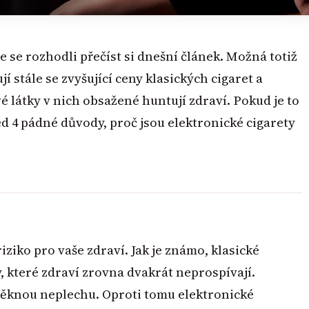
te se rozhodli přečíst si dnešní článek. Možná totiž
jí stále se zvyšující ceny klasických cigaret a
vé látky v nich obsažené huntují zdraví. Pokud je to
ned 4 pádné důvody, proč jsou elektronické cigarety
iziko pro vaše zdraví. Jak je známo, klasické
y, které zdraví zrovna dvakrát neprospívají.
m pěknou neplechu. Oproti tomu elektronické