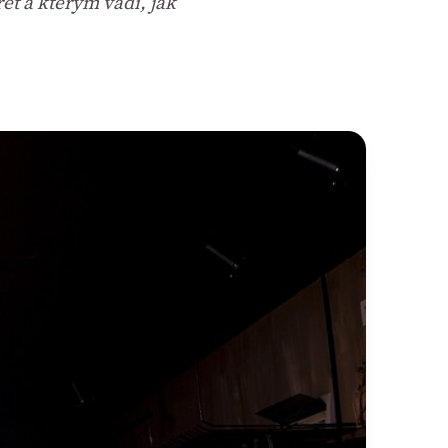
ret a kterým vadí, jak