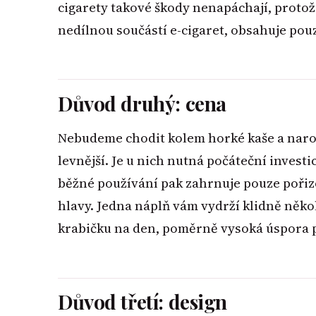
cigarety takové škody nenapáchají, protože
nedílnou součástí e-cigaret, obsahuje pou
Důvod druhý: cena
Nebudeme chodit kolem horké kaše a narov
levnější. Je u nich nutná počáteční invest
běžné používání pak zahrnuje pouze pořizo
hlavy. Jedna náplň vám vydrží klidně několi
krabičku na den, poměrně vysoká úspora 
Důvod třetí: design