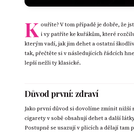
K
ouříte? V tom případě je dobře, že js
i vy patříte ke kuřákům, které rozčilu
kterým vadí, jak jim dehet a ostatní škodli
tak, přečtěte si v následujících řádcích h
lepší nežli ty klasické.
Důvod první: zdraví
Jako první důvod si dovolíme zmínit nižší r
cigarety v sobě obsahují dehet a další látk
Postupně se usazují v plicích a dělají ta