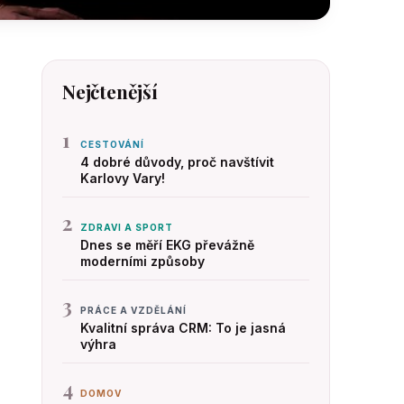
Nejčtenější
1
CESTOVÁNÍ
4 dobré důvody, proč navštívit
Karlovy Vary!
2
ZDRAVI A SPORT
Dnes se měří EKG převážně
moderními způsoby
3
PRÁCE A VZDĚLÁNÍ
Kvalitní správa CRM: To je jasná
výhra
4
DOMOV