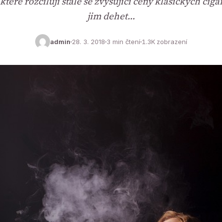
teré rozčilují stále se zvyšující ceny klasických ciga
jim dehet…
admin
28. 3. 2018
3 min čtení
1.3K zobrazení