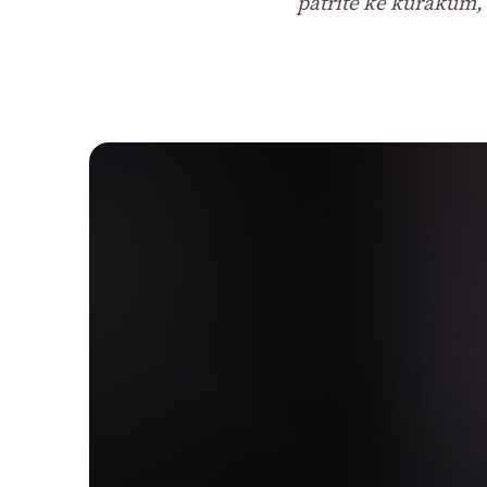
patříte ke kuřákům, k