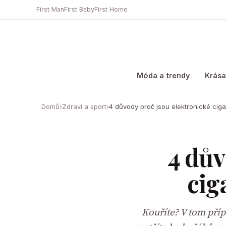
First Man
First Baby
First Home
Móda a trendy
Krás
Domů
›
Zdravi a sport
›
4 důvody proč jsou elektronické ciga
4 dův
cig
Kouříte? V tom přípa