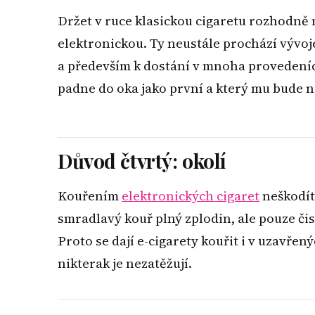
Držet v ruce klasickou cigaretu rozhodně ne
elektronickou. Ty neustále prochází vývoje
a především k dostání v mnoha provedeních
padne do oka jako první a který mu bude n
Důvod čtvrtý: okolí
Kouřením
elektronických cigaret
neškodít
smradlavý kouř plný zplodin, ale pouze čisto
Proto se dají e-cigarety kouřit i v uzavře
nikterak je nezatěžují.