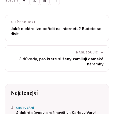
SDÍLET
← PŘEDCHOZÍ
Jaké elektro lze pořídit na internetu? Budete se
divit!
NÁSLEDUJÍCÍ →
3 důvody, pro které si ženy zamilují dámské
náramky
Nejčtenější
1
CESTOVÁNÍ
4 dobré důvody, proč navštívit Karlovy Vary!