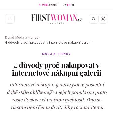
1 236
10
článků
Už
let
Domů
›
Móda a trendy
›
4 důvody proč nakupovat v internetové nákupní galerii
MÓDA A TRENDY
4 důvody proč nakupovat v
internetové nákupní galerii
Internetové nákupní galerie jsou v poslední
době stále oblíbenější a jejich popularita proto
roste doslova závratnou rychlostí. Ono se
vlastně není čemu divit, díky rozmanitému