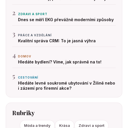
2
ZDRAVI A SPORT
Dnes se měří EKG převážně moderními způsoby
3
PRÁCE A VZDĚLÁNÍ
Kvalitní správa CRM: To je jasná výhra
4
DOMOV
Hledáte bydlení? Víme, jak správně na to!
5
CESTOVÁNÍ
Hledáte levné soukromé ubytování v Žilině nebo
i zázemí pro firemní akce?
Rubriky
Móda a trendy
Krása
Zdravi a sport