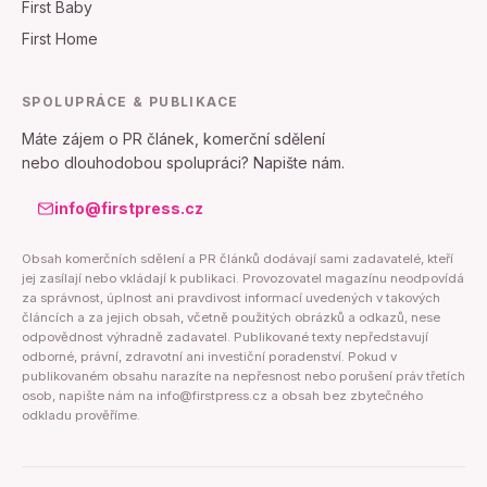
First Baby
First Home
SPOLUPRÁCE & PUBLIKACE
Máte zájem o PR článek, komerční sdělení
nebo dlouhodobou spolupráci? Napište nám.
info@firstpress.cz
Obsah komerčních sdělení a PR článků dodávají sami zadavatelé, kteří
jej zasílají nebo vkládají k publikaci. Provozovatel magazínu neodpovídá
za správnost, úplnost ani pravdivost informací uvedených v takových
článcích a za jejich obsah, včetně použitých obrázků a odkazů, nese
odpovědnost výhradně zadavatel. Publikované texty nepředstavují
odborné, právní, zdravotní ani investiční poradenství. Pokud v
publikovaném obsahu narazíte na nepřesnost nebo porušení práv třetích
osob, napište nám na info@firstpress.cz a obsah bez zbytečného
odkladu prověříme.