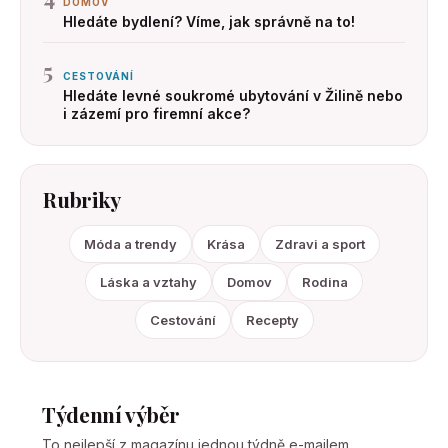
DOMOV
Hledáte bydlení? Víme, jak správně na to!
5
CESTOVÁNÍ
Hledáte levné soukromé ubytování v Žilině nebo
i zázemí pro firemní akce?
Rubriky
Móda a trendy
Krása
Zdravi a sport
Láska a vztahy
Domov
Rodina
Cestování
Recepty
Týdenní výběr
To nejlepší z magazínu jednou týdně e-mailem.