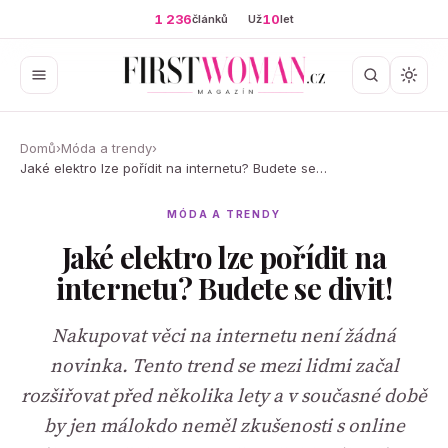
1 236
10
článků
Už
let
Domů
›
Móda a trendy
›
Jaké elektro lze pořídit na internetu? Budete se…
MÓDA A TRENDY
Jaké elektro lze pořídit na
internetu? Budete se divit!
Nakupovat věci na internetu není žádná
novinka. Tento trend se mezi lidmi začal
rozšiřovat před několika lety a v současné době
by jen málokdo neměl zkušenosti s online