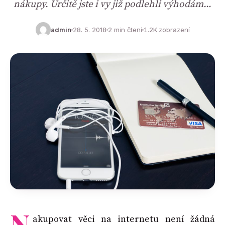
nákupy. Určitě jste i vy již podlehli výhodám…
admin
28. 5. 2018
2 min čtení
1.2K zobrazení
N
akupovat věci na internetu není žádná