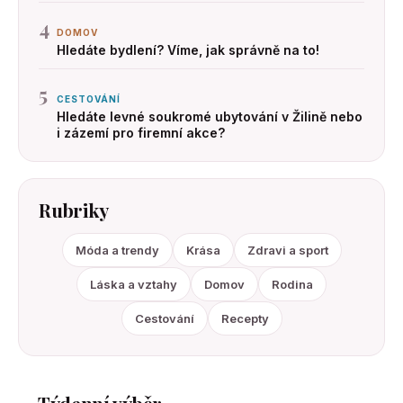
4
DOMOV
Hledáte bydlení? Víme, jak správně na to!
5
CESTOVÁNÍ
Hledáte levné soukromé ubytování v Žilině nebo
i zázemí pro firemní akce?
Rubriky
Móda a trendy
Krása
Zdravi a sport
Láska a vztahy
Domov
Rodina
Cestování
Recepty
Týdenní výběr