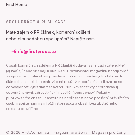
First Home
SPOLUPRÁCE & PUBLIKACE
Máte zájem o PR článek, komerční sdělení
nebo dlouhodobou spolupráci? Napište nám.
info@firstpress.cz
Obsah komerčních sdělení a PR článků dodávají sami zadavatelé, kteří
jej zasílají nebo vkládají k publikaci. Provozovatel magazínu neodpovídá
za správnost, úplnost ani pravdivost informací uvedených v takových
článcích a za jejich obsah, včetně použitých obrázků a odkazů, nese
odpovědnost výhradně zadavatel. Publikované texty nepředstavují
odborné, právní, zdravotní ani investiční poradenství. Pokud v
publikovaném obsahu narazíte na nepřesnost nebo porušení práv třetích
osob, napište nám na info@firstpress.cz a obsah bez zbytečného
odkladu prověříme.
©
2026
FirstWoman.cz – magazín pro ženy – Magazín pro ženy.