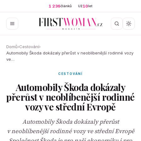
1 236
10
článků
Už
let
Domů
›
Cestování
›
Automobily Škoda dokázaly přerůst v neoblíbenější rodinné vozy
ve…
CESTOVÁNÍ
Automobily Škoda dokázaly
přerůst v neoblíbenější rodinné
vozy ve střední Evropě
Automobily Škoda dokázaly přerůst
v neoblíbenější rodinné vozy ve střední Evropě
Společnost Škoda je pro naši ekonomiku i pro