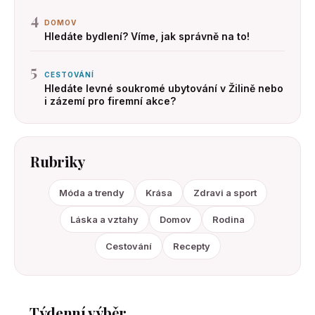
4
DOMOV
Hledáte bydlení? Víme, jak správně na to!
5
CESTOVÁNÍ
Hledáte levné soukromé ubytování v Žilině nebo
i zázemí pro firemní akce?
Rubriky
Móda a trendy
Krása
Zdravi a sport
Láska a vztahy
Domov
Rodina
Cestování
Recepty
Týdenní výběr