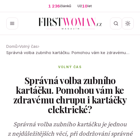
1 236
10
článků
Už
let
Domů
›
Volný čas
›
Správná volba zubního kartáčku. Pomohou vám ke zdravému…
VOLNÝ ČAS
Správná volba zubního
kartáčku. Pomohou vám ke
zdravému chrupu i kartáčky
elektrické?
Správná volba zubního kartáčku je jednou
z nejdůležitějších věcí, při dodržování správné