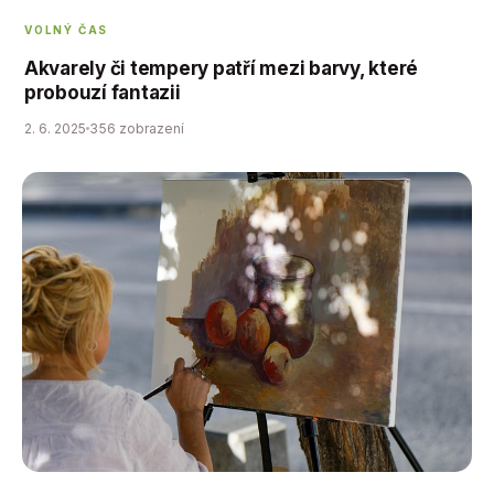
VOLNÝ ČAS
Akvarely či tempery patří mezi barvy, které
probouzí fantazii
2. 6. 2025
356 zobrazení