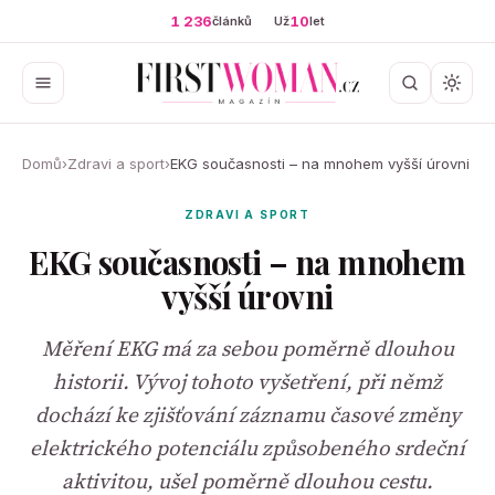
1 236
10
článků
Už
let
Domů
›
Zdravi a sport
›
EKG současnosti – na mnohem vyšší úrovni
ZDRAVI A SPORT
EKG současnosti – na mnohem
vyšší úrovni
Měření EKG má za sebou poměrně dlouhou
historii. Vývoj tohoto vyšetření, při němž
dochází ke zjišťování záznamu časové změny
elektrického potenciálu způsobeného srdeční
aktivitou, ušel poměrně dlouhou cestu.