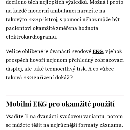
docíleno těch nejlepších výsledků. Možná i proto
na každé moderní ambulanci narazíte na
takovýto EKG přístroj, s pomocí něhož může být
pacientovi okamžitě změřena hodnota
elektrokardiogramu.
Velice oblíbené je dvanácti-svodové
EKG
, v jehož
prospěch hovoří nejenom přehledný zobrazovací
displej, ale také termocitlivý tisk. A co vůbec
taková EKG zařízení dokáží?
Mobilní EKG pro okamžité použití
Vsadíte-li na dvanácti-svodovou variantu, potom
se můžete těšit na nejrůznější formáty záznamu.