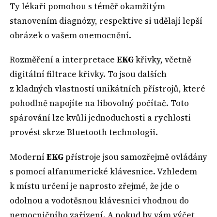
Ty lékaři pomohou s téměř okamžitým
stanovením diagnózy, respektive si udělají lepší
obrázek o vašem onemocnění.
Rozměření a interpretace
EKG
křivky, včetně
digitální filtrace křivky. To jsou dalších
z kladných vlastností unikátních přístrojů, které
pohodlně napojíte na libovolný počítač. Toto
spárování lze kvůli jednoduchosti a rychlosti
provést skrze Bluetooth technologii.
Moderní
EKG
přístroje jsou samozřejmě ovládány
s pomocí alfanumerické klávesnice. Vzhledem
k místu určení je naprosto zřejmé, že jde o
odolnou a vodotěsnou klávesnici vhodnou do
nemocničního zařízení. A pokud by vám výčet