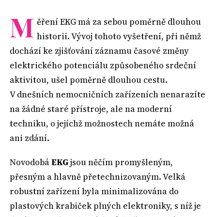
M
ěření EKG má za sebou poměrně dlouhou
historii. Vývoj tohoto vyšetření, při němž
dochází ke zjišťování záznamu časové změny
elektrického potenciálu způsobeného srdeční
aktivitou, ušel poměrně dlouhou cestu.
V dnešních nemocničních zařízeních nenarazíte
na žádné staré přístroje, ale na moderní
techniku, o jejíchž možnostech nemáte možná
ani zdání.
Novodobá
EKG
jsou něčím promyšleným,
přesným a hlavně přetechnizovaným. Velká
robustní zařízení byla minimalizována do
plastových krabiček plných elektroniky, s níž je