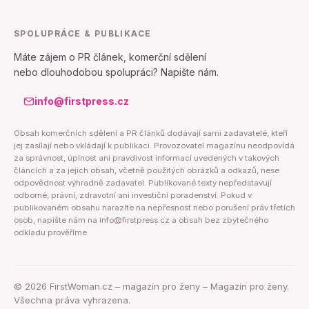
SPOLUPRÁCE & PUBLIKACE
Máte zájem o PR článek, komerční sdělení
nebo dlouhodobou spolupráci? Napište nám.
info@firstpress.cz
Obsah komerčních sdělení a PR článků dodávají sami zadavatelé, kteří
jej zasílají nebo vkládají k publikaci. Provozovatel magazínu neodpovídá
za správnost, úplnost ani pravdivost informací uvedených v takových
článcích a za jejich obsah, včetně použitých obrázků a odkazů, nese
odpovědnost výhradně zadavatel. Publikované texty nepředstavují
odborné, právní, zdravotní ani investiční poradenství. Pokud v
publikovaném obsahu narazíte na nepřesnost nebo porušení práv třetích
osob, napište nám na info@firstpress.cz a obsah bez zbytečného
odkladu prověříme.
©
2026
FirstWoman.cz – magazín pro ženy – Magazín pro ženy.
Všechna práva vyhrazena.