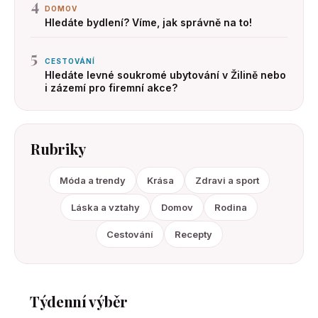
4
DOMOV
Hledáte bydlení? Víme, jak správně na to!
5
CESTOVÁNÍ
Hledáte levné soukromé ubytování v Žilině nebo
i zázemí pro firemní akce?
Rubriky
Móda a trendy
Krása
Zdravi a sport
Láska a vztahy
Domov
Rodina
Cestování
Recepty
Týdenní výběr