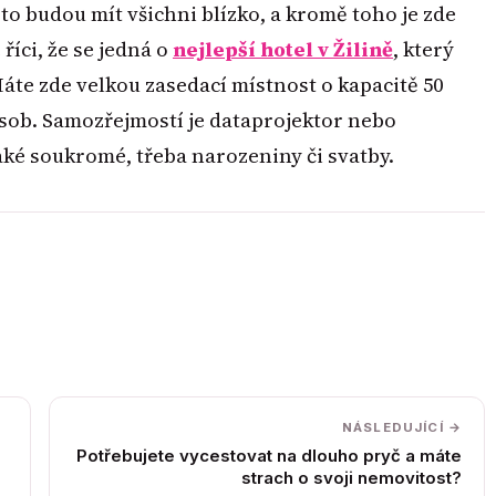
to budou mít všichni blízko, a kromě toho je zde
íci, že se jedná o
nejlepší hotel v Žilině
, který
áte zde velkou zasedací místnost o kapacitě 50
osob. Samozřejmostí je dataprojektor nebo
aké soukromé, třeba narozeniny či svatby.
NÁSLEDUJÍCÍ →
Potřebujete vycestovat na dlouho pryč a máte
strach o svoji nemovitost?