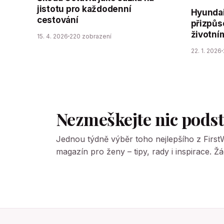
jistotu pro každodenní
Hyundai
cestování
přizpůs
životní
15. 4. 2026
220 zobrazení
22. 1. 2026
Nezmeškejte nic pods
Jednou týdně výběr toho nejlepšího z Firs
magazín pro ženy – tipy, rady i inspirace. 