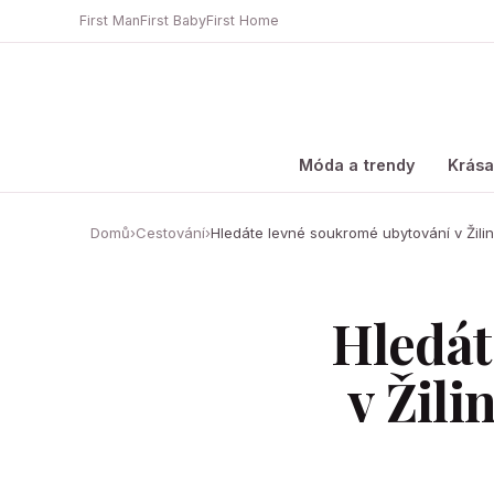
First Man
First Baby
First Home
Móda a trendy
Krás
Domů
›
Cestování
›
Hledáte levné soukromé ubytování v Žili
Hledát
v Žili