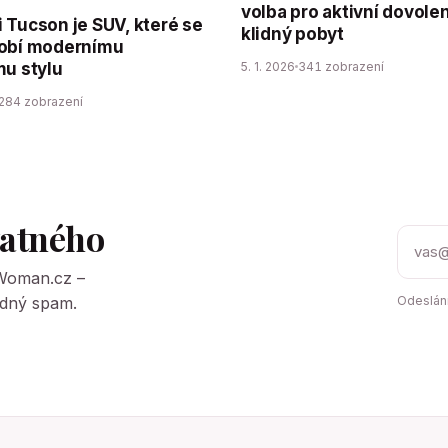
volba pro aktivní dovolen
 Tucson je SUV, které se
klidný pobyt
obí modernímu
5. 1. 2026
341 zobrazení
mu stylu
284 zobrazení
tatného
tWoman.cz –
Žádný spam.
Odeslání