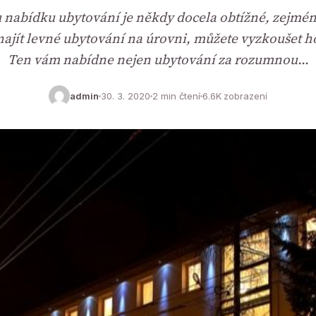
u nabídku ubytování je někdy docela obtížné, zejmén
ajít levné ubytování na úrovni, můžete vyzkoušet hot
Ten vám nabídne nejen ubytování za rozumnou…
admin
30. 3. 2020
2 min čtení
6.6K zobrazení