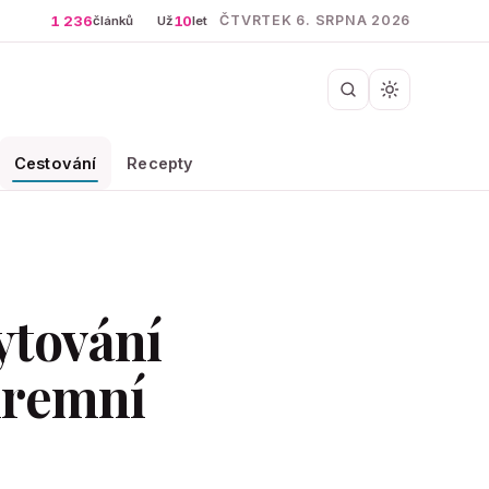
1 236
10
ČTVRTEK 6. SRPNA 2026
článků
Už
let
Cestování
Recepty
ytování
firemní