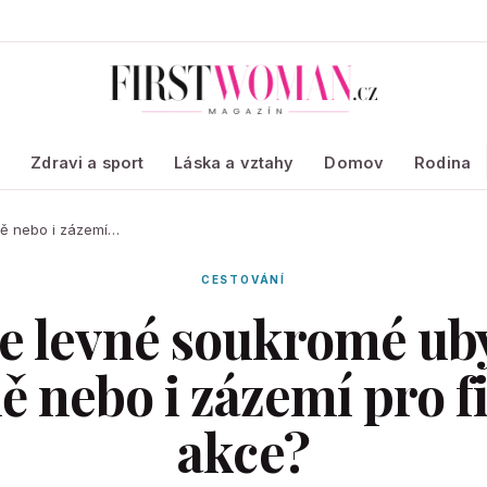
a
Zdravi a sport
Láska a vztahy
Domov
Rodina
ně nebo i zázemí…
CESTOVÁNÍ
e levné soukromé ub
ně nebo i zázemí pro 
akce?