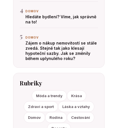
4
DOMOV
Hledáte bydlení? Víme, jak správně
na to!
5
DOMOV
Zájem o nákup nemovitostí se stále
zvedá. Stejně tak jako klesají
hypoteční sazby. Jak se změnily
během uplynulého roku?
Rubriky
Móda a trendy
Krása
Zdravi a sport
Láska a vztahy
Domov
Rodina
Cestování