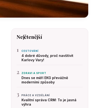
Nejčtenější
1
CESTOVÁNÍ
4 dobré důvody, proč navštívit
Karlovy Vary!
2
ZDRAVI A SPORT
Dnes se měří EKG převážně
moderními způsoby
3
PRÁCE A VZDĚLÁNÍ
Kvalitní správa CRM: To je jasná
výhra