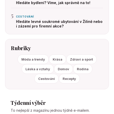
Hledáte bydlení? Víme, jak správně na to!
5
CESTOVÁNÍ
Hledáte levné soukromé ubytování v Žilině nebo
i zázemí pro firemní akce?
Rubriky
Móda a trendy
Krása
Zdravi a sport
Láska a vztahy
Domov
Rodina
Cestování
Recepty
Týdenní výběr
To nejlepší z magazínu jednou týdně e-mailem.