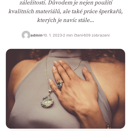
záležitostí. Důvodem je nejen použití
kvalitních materiálů, ale také práce šperkařů,
kterých je navíc stále…
admin
10. 1. 2023
2 min čtení
609 zobrazení