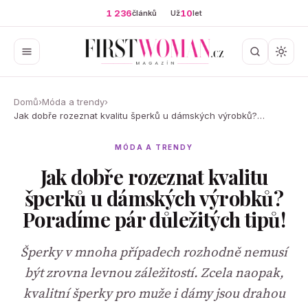
1 236
10
článků
Už
let
Domů
›
Móda a trendy
›
Jak dobře rozeznat kvalitu šperků u dámských výrobků?…
MÓDA A TRENDY
Jak dobře rozeznat kvalitu
šperků u dámských výrobků?
Poradíme pár důležitých tipů!
Šperky v mnoha případech rozhodně nemusí
být zrovna levnou záležitostí. Zcela naopak,
kvalitní šperky pro muže i dámy jsou drahou