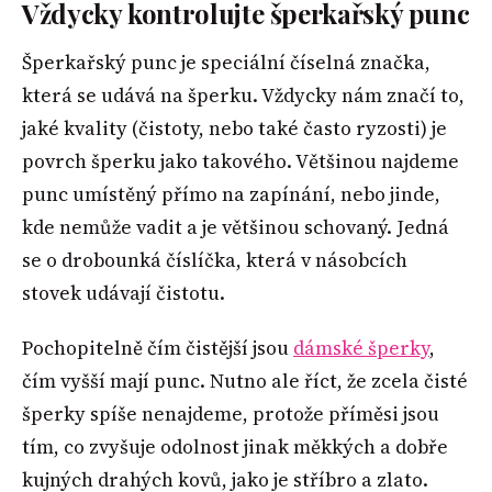
Vždycky kontrolujte šperkařský punc
Šperkařský punc je speciální číselná značka,
která se udává na šperku. Vždycky nám značí to,
jaké kvality (čistoty, nebo také často ryzosti) je
povrch šperku jako takového. Většinou najdeme
punc umístěný přímo na zapínání, nebo jinde,
kde nemůže vadit a je většinou schovaný. Jedná
se o drobounká číslíčka, která v násobcích
stovek udávají čistotu.
Pochopitelně čím čistější jsou
dámské šperky
,
čím vyšší mají punc. Nutno ale říct, že zcela čisté
šperky spíše nenajdeme, protože příměsi jsou
tím, co zvyšuje odolnost jinak měkkých a dobře
kujných drahých kovů, jako je stříbro a zlato.