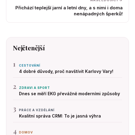
NÁSLEDUJÍCÍ →
Přichází teplejší jarní a letní dny, a s nimi i doma
nenápadných šperků!
Nejčtenější
1
CESTOVÁNÍ
4 dobré důvody, proč navštívit Karlovy Vary!
2
ZDRAVI A SPORT
Dnes se měří EKG převážně moderními způsoby
3
PRÁCE A VZDĚLÁNÍ
Kvalitní správa CRM: To je jasná výhra
4
DOMOV