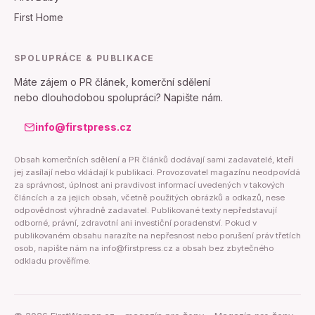
First Home
SPOLUPRÁCE & PUBLIKACE
Máte zájem o PR článek, komerční sdělení
nebo dlouhodobou spolupráci? Napište nám.
info@firstpress.cz
Obsah komerčních sdělení a PR článků dodávají sami zadavatelé, kteří
jej zasílají nebo vkládají k publikaci. Provozovatel magazínu neodpovídá
za správnost, úplnost ani pravdivost informací uvedených v takových
článcích a za jejich obsah, včetně použitých obrázků a odkazů, nese
odpovědnost výhradně zadavatel. Publikované texty nepředstavují
odborné, právní, zdravotní ani investiční poradenství. Pokud v
publikovaném obsahu narazíte na nepřesnost nebo porušení práv třetích
osob, napište nám na info@firstpress.cz a obsah bez zbytečného
odkladu prověříme.