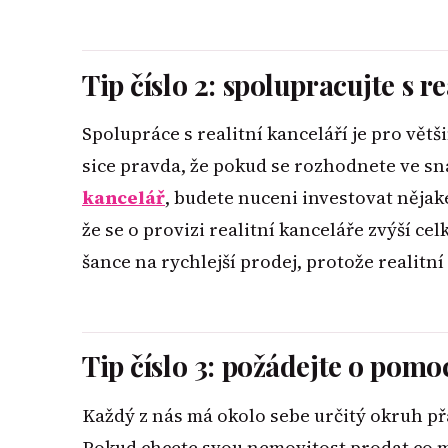
Tip číslo 2: spolupracujte s re
Spolupráce s realitní kanceláří je pro vět
sice pravda, že pokud se rozhodnete ve s
kancelář
, budete nuceni investovat nějak
že se o provizi realitní kanceláře zvýší ce
šance na rychlejší prodej, protože realitní
Tip číslo 3: požádejte o pomo
Každý z nás má okolo sebe určitý okruh př
Pokud chcete svou nemovitost prodat co mo