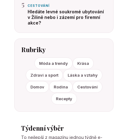
5
CESTOVÁNÍ
Hledáte levné soukromé ubytování
v Žilině nebo i zázemí pro firemní
akce?
Rubriky
Móda a trendy
Krása
Zdravi a sport
Láska a vztahy
Domov
Rodina
Cestování
Recepty
Týdenní výběr
To nejlepší z magazínu jednou týdně e-