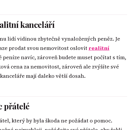
alitní kanceláří
šinu lidí vidinou zbytečně vynaložených peněz. Je
naze prodat svou nemovitost oslovit
realitní
é peníze navíc, zároveň budete muset počítat s tím,
lková cena za nemovitost, zároveň ale zvýšíte své
 kanceláře mají daleko větší dosah.
c přátelé
átel, který by byla škoda ne požádat o pomoc.
žná nejrychleji, požádejte své přátele, aby řekli