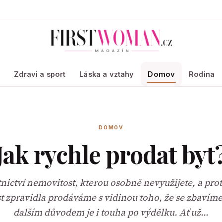
a
Zdravi a sport
Láska a vztahy
Domov
Rodina
DOMOV
Jak rychle prodat byt
nictví nemovitost, kterou osobně nevyužijete, a prot
t zpravidla prodáváme s vidinou toho, že se zbavím
dalším důvodem je i touha po výdělku. Ať už…