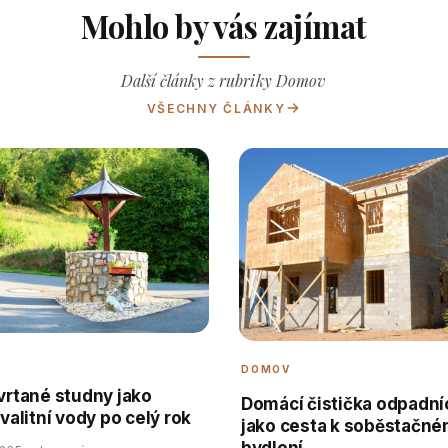
Mohlo by vás zajímat
Další články z rubriky Domov
VŠECHNY ČLÁNKY
DOMOV
 vrtané studny jako
Domácí čistička odpadní
kvalitní vody po celý rok
jako cesta k soběstačn
bydlení