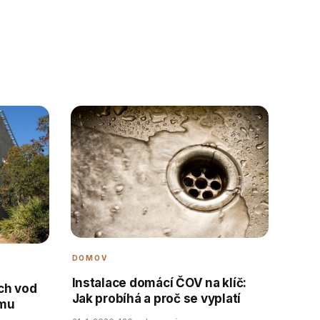
DOMOV
Instalace domácí ČOV na klíč:
ch vod
Jak probíhá a proč se vyplatí
ému