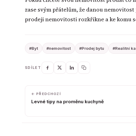
zase svým přátelům, že danou nemovitost 
prodeji nemovitosti rozkřikne a ke komu s
#Byt
#nemovitost
#Prodej bytu
#Realitní k
SDÍLET
← PŘEDCHOZÍ
Levné tipy na proměnu kuchyně