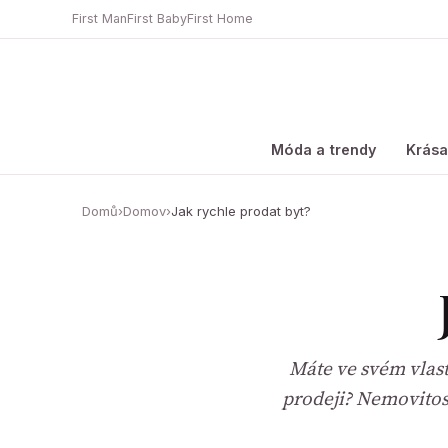
First Man
First Baby
First Home
Móda a trendy
Krás
Domů
›
Domov
›
Jak rychle prodat byt?
Máte ve svém vlast
prodeji? Nemovitos