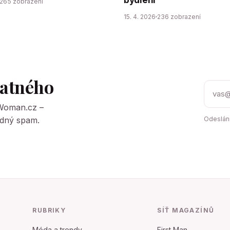
265 zobrazení
15. 4. 2026
236 zobrazení
tatného
tWoman.cz –
Žádný spam.
Odeslání
RUBRIKY
SÍŤ MAGAZÍNŮ
Móda a trendy
First Man