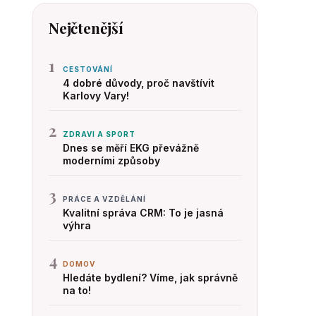
Nejčtenější
1
CESTOVÁNÍ
4 dobré důvody, proč navštívit
Karlovy Vary!
2
ZDRAVI A SPORT
Dnes se měří EKG převážně
moderními způsoby
3
PRÁCE A VZDĚLÁNÍ
Kvalitní správa CRM: To je jasná
výhra
4
DOMOV
Hledáte bydlení? Víme, jak správně
na to!