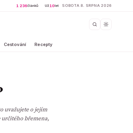
1 236
10
SOBOTA 8. SRPNA 2026
článků
Už
let
Cestování
Recepty
?
o uvažujete o jejím
e určitého břemena,