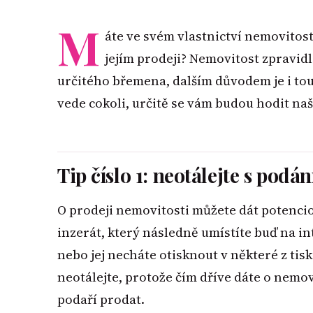
M
áte ve svém vlastnictví nemovitost
jejím prodeji? Nemovitost zpravid
určitého břemena, dalším důvodem je i tou
vede cokoli, určitě se vám budou hodit naš
Tip číslo 1: neotálejte s podá
O prodeji nemovitosti můžete dát potencio
inzerát, který následně umístíte buď na in
nebo jej necháte otisknout v některé z tis
neotálejte, protože čím dříve dáte o nemov
podaří prodat.