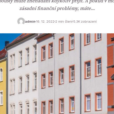
 spousty může znenadání kdykoliv přijít. A pokud v 
zásadní finanční problémy, máte…
admin
16. 12. 2022
2 min čtení
5.3K zobrazení