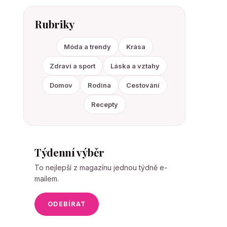
Rubriky
Móda a trendy
Krása
Zdravi a sport
Láska a vztahy
Domov
Rodina
Cestování
Recepty
Týdenní výběr
To nejlepší z magazínu jednou týdně e-
mailem.
ODEBÍRAT