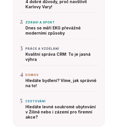
4 dobré důvody, proč navštívit
Karlovy Vary!
2
ZDRAVI A SPORT
Dnes se měří EKG převážně
moderními způsoby
3
PRÁCE A VZDĚLÁNÍ
Kvalitní správa CRM: To je jasná
výhra
4
DOMOV
Hledáte bydlení? Víme, jak správně
na to!
5
CESTOVÁNÍ
Hledáte levné soukromé ubytování
v Žilině nebo i zázemí pro firemní
akce?