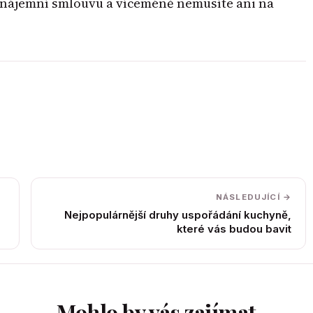
 nájemní smlouvu a víceméně nemusíte ani na
NÁSLEDUJÍCÍ →
Nejpopulárnější druhy uspořádání kuchyně,
které vás budou bavit
Mohlo by vás zajímat