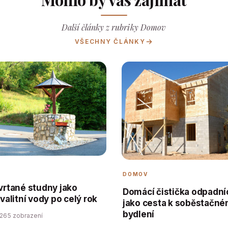
Další články z rubriky Domov
VŠECHNY ČLÁNKY
DOMOV
 vrtané studny jako
Domácí čistička odpadní
kvalitní vody po celý rok
jako cesta k soběstačn
bydlení
265 zobrazení