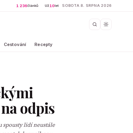
1 236
10
SOBOTA 8. SRPNA 2026
článků
Už
let
Cestování
Recepty
ckými
 na odpis
 spousty lidí neustále