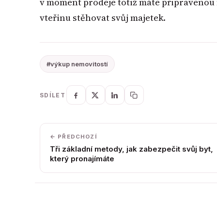
v moment prodeje totiž máte připravenou
vteřinu stěhovat svůj majetek.
#výkup nemovitostí
SDÍLET
← PŘEDCHOZÍ
Tři základní metody, jak zabezpečit svůj byt,
který pronajímáte