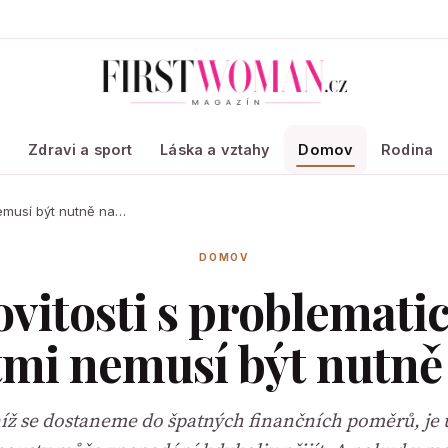
a
Zdravi a sport
Láska a vztahy
Domov
Rodina
nemusí být nutně na…
DOMOV
vitosti s problemati
mi nemusí být nutně
níž se dostaneme do špatných finančních poměrů, je u