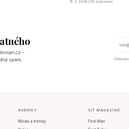
15. 4. 2026
236 zobrazení
tatného
tWoman.cz –
Žádný spam.
Odeslání
RUBRIKY
SÍŤ MAGAZÍNŮ
Móda a trendy
First Man