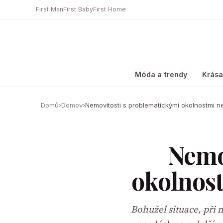
First Man
First Baby
First Home
Móda a trendy
Krás
Domů
›
Domov
›
Nemovitosti s problematickými okolnostmi 
Nemo
okolnost
Bohužel situace, při 