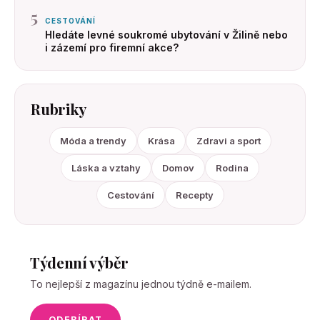
5
CESTOVÁNÍ
Hledáte levné soukromé ubytování v Žilině nebo
i zázemí pro firemní akce?
Rubriky
Móda a trendy
Krása
Zdravi a sport
Láska a vztahy
Domov
Rodina
Cestování
Recepty
Týdenní výběr
To nejlepší z magazínu jednou týdně e-mailem.
ODEBÍRAT