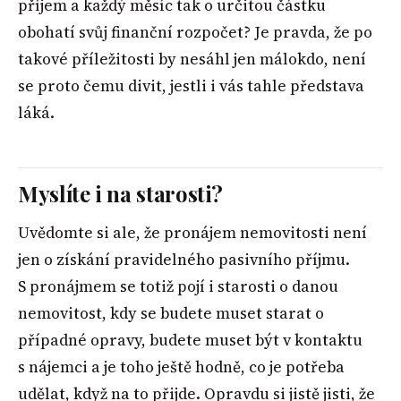
příjem a každý měsíc tak o určitou částku
obohatí svůj finanční rozpočet? Je pravda, že po
takové příležitosti by nesáhl jen málokdo, není
se proto čemu divit, jestli i vás tahle představa
láká.
Myslíte i na starosti?
Uvědomte si ale, že pronájem nemovitosti není
jen o získání pravidelného pasivního příjmu.
S pronájmem se totiž pojí i starosti o danou
nemovitost, kdy se budete muset starat o
případné opravy, budete muset být v kontaktu
s nájemci a je toho ještě hodně, co je potřeba
udělat, když na to přijde. Opravdu si jistě jisti, že