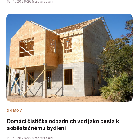
15. 4. 2026
265 zobrazení
DOMOV
Domácí čistička odpadních vod jako cesta k
soběstačnému bydlení
15. 4. 2026
236 zobrazení