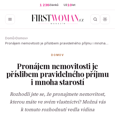
1 236
10
článků
Už
let
Domů
›
Domov
›
Pronájem nemovitosti je příslibem pravidelného příjmu i mnoha…
DOMOV
Pronájem nemovitosti je
příslibem pravidelného příjmu
i mnoha starostí
Rozhodli jste se, že pronajmete nemovitost,
kterou máte ve svém vlastnictví? Možná vás
k tomuto rozhodnutí vedla vidina