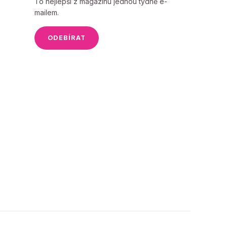
To nejlepší z magazínu jednou týdně e-
mailem.
ODEBÍRAT