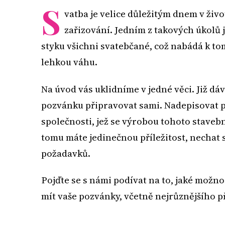
S
vatba je velice důležitým dnem v živo
zařizování. Jedním z takových úkolů 
styku všichni svatebčané, což nabádá k to
lehkou váhu.
Na úvod vás uklidníme v jedné věci. Již dá
pozvánku připravovat sami. Nadepisovat př
společnosti, jež se výrobou tohoto stavebn
tomu máte jedinečnou příležitost, nechat 
požadavků.
Pojďte se s námi podívat na to, jaké mož
mít vaše pozvánky, včetně nejrůznějšího př