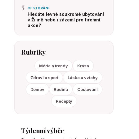
5
CESTOVÁNÍ
Hledáte levné soukromé ubytování
v Žilině nebo i zázemí pro firemní
akce?
Rubriky
Móda a trendy
Krása
Zdravi a sport
Láska a vztahy
Domov
Rodina
Cestování
Recepty
Týdenní výběr