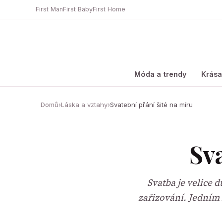
First Man
First Baby
First Home
Móda a trendy
Krás
Domů
›
Láska a vztahy
›
Svatební přání šité na míru
Sva
Svatba je velice 
zařizování. Jedním 