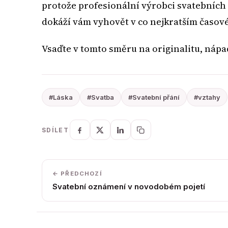
protože profesionální výrobci svatebních 
dokáží vám vyhovět v co nejkratším časov
Vsaďte v tomto směru na originalitu, nápadi
#Láska
#Svatba
#Svatební přání
#vztahy
SDÍLET
← PŘEDCHOZÍ
Svatební oznámení v novodobém pojetí