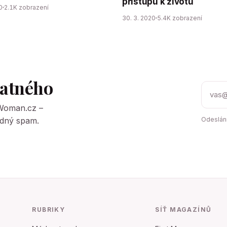
přístupu k životu
0
2.1K zobrazení
30. 3. 2020
5.4K zobrazení
tatného
tWoman.cz –
Žádný spam.
Odeslání
RUBRIKY
SÍŤ MAGAZÍNŮ