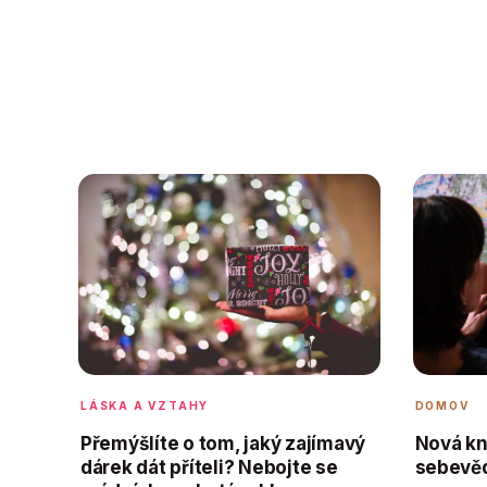
DOMOV
LÁSKA A VZTAHY
Nová kn
Přemýšlíte o tom, jaký zajímavý
sebevě
dárek dát příteli? Nebojte se