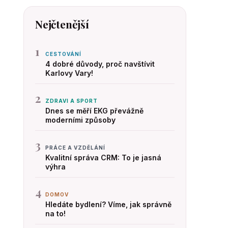
Nejčtenější
1
CESTOVÁNÍ
4 dobré důvody, proč navštívit
Karlovy Vary!
2
ZDRAVI A SPORT
Dnes se měří EKG převážně
moderními způsoby
3
PRÁCE A VZDĚLÁNÍ
Kvalitní správa CRM: To je jasná
výhra
4
DOMOV
Hledáte bydlení? Víme, jak správně
na to!