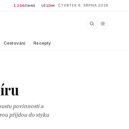
1 236
10
ČTVRTEK 6. SRPNA 2026
článků
Už
let
Cestování
Recepty
míru
oustu povinností a
rou přijdou do styku