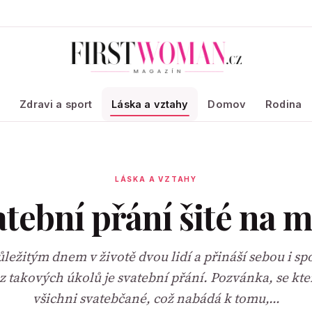
a
Zdravi a sport
Láska a vztahy
Domov
Rodina
LÁSKA A VZTAHY
tební přání šité na 
důležitým dnem v životě dvou lidí a přináší sebou i sp
z takových úkolů je svatební přání. Pozvánka, se kte
všichni svatebčané, což nabádá k tomu,…