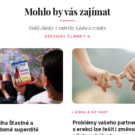
Mohlo by vás zajímat
Další články z rubriky Láska a vztahy
VŠECHNY ČLÁNKY
LÁSKA A VZTAHY
Problémy vašeho partne
iha Šťastné a
s erekcí lze řešit i změn
domé superdítě