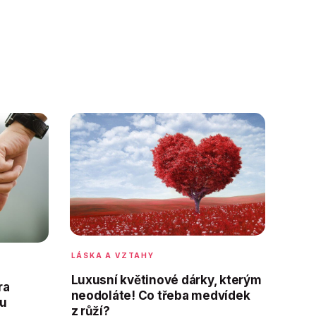
LÁSKA A VZTAHY
Luxusní květinové dárky, kterým
ra
neodoláte! Co třeba medvídek
ou
z růží?