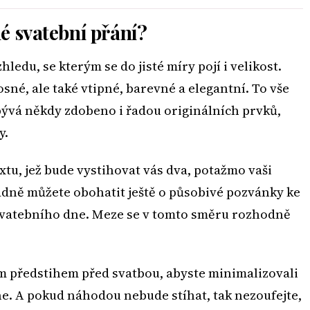
né svatební přání?
ledu, se kterým se do jisté míry pojí i velikost.
né, ale také vtipné, barevné a elegantní. To vše
bývá někdy zdobeno i řadou originálních prvků,
y.
tu, jež bude vystihovat vás dva, potažmo vaši
ádně můžete obohatit ještě o působivé pozvánky ke
svatebního dne. Meze se v tomto směru rozhodně
ým předstihem před svatbou, abyste minimalizovali
dne. A pokud náhodou nebude stíhat, tak nezoufejte,