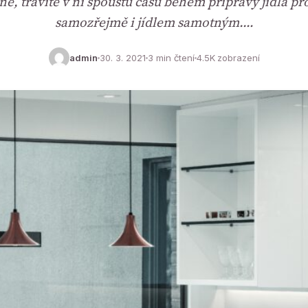
ne, trávíte v ní spoustu času během přípravy jídla pro
samozřejmě i jídlem samotným.…
admin
30. 3. 2021
3 min čtení
4.5K zobrazení