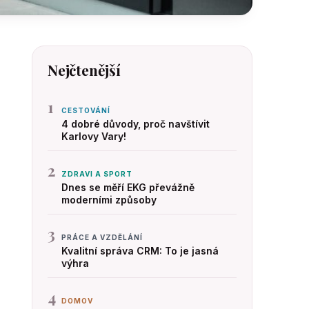
Nejčtenější
1
CESTOVÁNÍ
4 dobré důvody, proč navštívit
Karlovy Vary!
2
ZDRAVI A SPORT
Dnes se měří EKG převážně
moderními způsoby
3
PRÁCE A VZDĚLÁNÍ
Kvalitní správa CRM: To je jasná
výhra
4
DOMOV