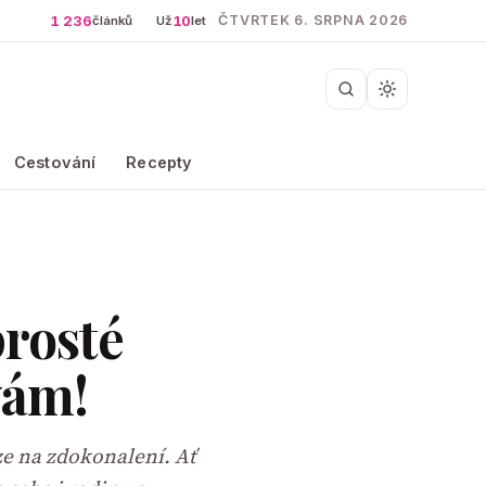
1 236
10
ČTVRTEK 6. SRPNA 2026
článků
Už
let
Cestování
Recepty
prosté
vám!
ze na zdokonalení. Ať