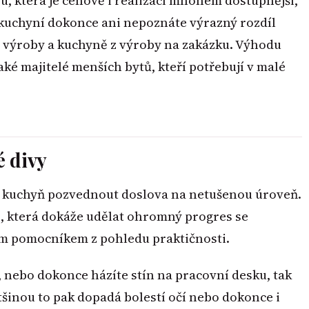
u, která je cenově i realizací mnohem dostupnější,
 kuchyní dokonce ani nepoznáte výrazný rozdíl
výroby a kuchyně z výroby na zakázku. Výhodu
aké majitelé menších bytů, kteří potřebují v malé
é divy
oji kuchyň pozvednout doslova na netušenou úroveň.
í, která dokáže udělat ohromný progres se
kým pomocníkem z pohledu praktičnosti.
o, nebo dokonce házíte stín na pracovní desku, tak
ětšinou to pak dopadá bolestí očí nebo dokonce i