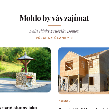
Mohlo by vás zajímat
Další články z rubriky Domov
VŠECHNY ČLÁNKY
DOMOV
 vrtané studny jako