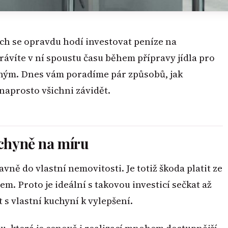
ých se opravdu hodí investovat peníze na
rávíte v ní spoustu času během přípravy jídla pro
tným. Dnes vám poradíme pár způsobů, jak
naprosto všichni závidět.
uchyně na míru
avně do vlastní nemovitosti. Je totiž škoda platit ze
jem. Proto je ideální s takovou investicí sečkat až
 s vlastní kuchyní k vylepšení.