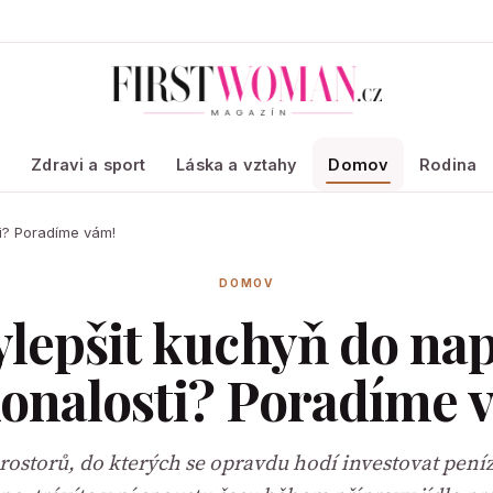
a
Zdravi a sport
Láska a vztahy
Domov
Rodina
i? Poradíme vám!
DOMOV
ylepšit kuchyň do na
onalosti? Poradíme 
rostorů, do kterých se opravdu hodí investovat pení