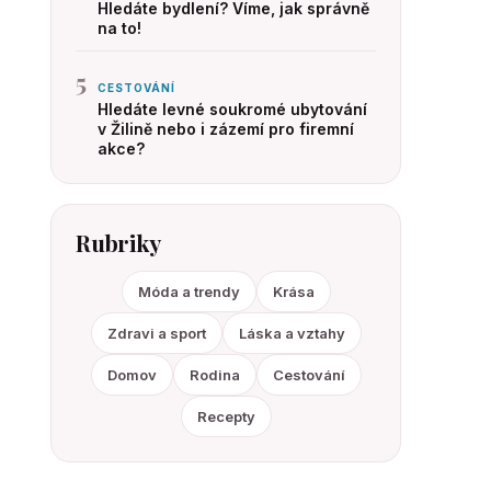
Hledáte bydlení? Víme, jak správně
na to!
5
CESTOVÁNÍ
Hledáte levné soukromé ubytování
v Žilině nebo i zázemí pro firemní
akce?
Rubriky
Móda a trendy
Krása
Zdravi a sport
Láska a vztahy
Domov
Rodina
Cestování
Recepty