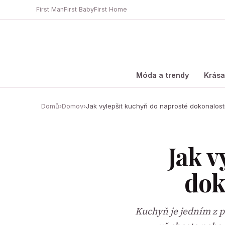
First Man
First Baby
First Home
Móda a trendy
Krás
Domů
›
Domov
›
Jak vylepšit kuchyň do naprosté dokonalost
Jak v
dok
Kuchyň je jedním z p