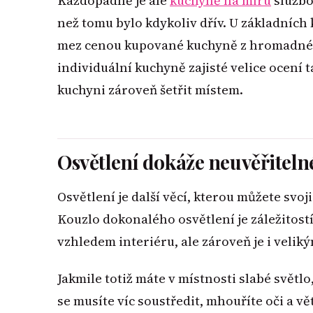
Každopádně je ale
kuchyně na míru
službo
než tomu bylo kdykoliv dřív. U základních
mez cenou kupované kuchyně z hromadné 
individuální kuchyně zajisté velice ocení t
kuchyni zároveň šetřit místem.
Osvětlení dokáže neuvěřiteln
Osvětlení je další věcí, kterou můžete sv
Kouzlo dokonalého osvětlení je záležitost
vzhledem interiéru, ale zároveň je i veli
Jakmile totiž máte v místnosti slabé světl
se musíte víc soustředit, mhouříte oči a v