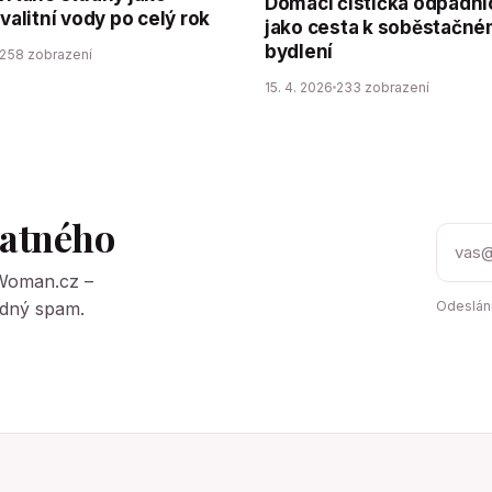
Domácí čistička odpadní
kvalitní vody po celý rok
jako cesta k soběstačn
bydlení
258 zobrazení
15. 4. 2026
233 zobrazení
tatného
tWoman.cz –
Žádný spam.
Odeslání