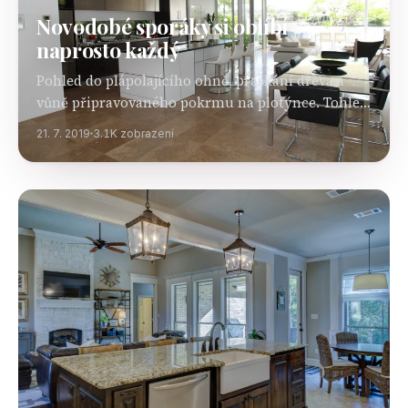
Novodobé sporáky si oblíbí
naprosto každý
Pohled do plápolajícího ohně, praskání dřeva a
vůně připravovaného pokrmu na plotýnce. Tohle
není scénář z pohádky o babičce, která na chalupě
21. 7. 2019
3.1K zobrazení
vařila na sporáku. Toto je realita současné doby,
jíž…