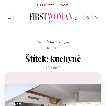
1 236
10
článků
Už
let
Domů
›
Štítek: kuchyně
ŠTÍTEK
Štítek: kuchyně
20 článků
DOMOV